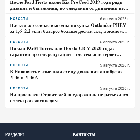
После Ford Fiesta взяли Kia ProCeed 2019 года ради
дизайна и багажника, но ожидания от динамики не
оправдались – отзыв владельца
НОВОСТИ
6 августа 2026 г.
Насколько сейчас выгодна покупка Outlander PHEV
за 1,6–2,2 млн: батарее больше десяти лет, а экономия
требует розетки
НОВОСТИ
6 августа 2026 г.
Новый KGM Torres или Honda CR-V 2020 года:
гарантия против репутации – где семья потеряет
больше за три года владения
НОВОСТИ
5 августа 2026 г.
В Нововятске изменили схему движения автобусов
№46 и №46А
НОВОСТИ
5 августа 2026 г.
На проспекте Строителей внедорожник не разъехался
с электровелосипедом
Разделы
Контакты