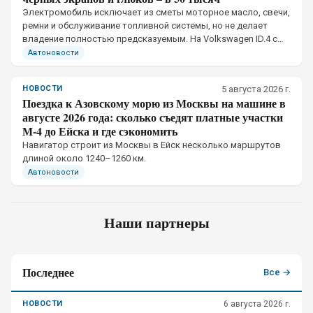
Электромобиль исключает из сметы моторное масло, свечи,
ремни и обслуживание топливной системы, но не делает
владение полностью предсказуемым. На Volkswagen ID.4 с
пробегом 50 тыс. км механическая часть потребовала
Автоновости
небольших вложений
НОВОСТИ
5 августа 2026 г.
Поездка к Азовскому морю из Москвы на машине в
августе 2026 года: сколько съедят платные участки
М-4 до Ейска и где сэкономить
Навигатор строит из Москвы в Ейск несколько маршрутов
длиной около 1240–1260 км.
Автоновости
Наши партнеры
Последнее
Все →
НОВОСТИ
6 августа 2026 г.