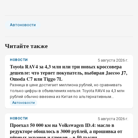
Автоновости
Читайте также
НОВОСТИ
5 августа 2026 г.
Toyota RAV4 за 4,3 млн или три новых кроссовера
дешевле: что теряет покупатель, выбирая Jaecoo J7,
Omoda C7 или Tiggo 7L
Разница в цене достигает миллиона рублей, но сравнивать
только цифры в объявлениях нельзя. Toyota RAV4 за 4,3 млн
рублей обычно ввезена из Китая по альтернативным
каналам, тогда как Jaecoo J7, Omoda C7 и Chery Tiggo 7L
Автоновости
официально продаются в России
НОВОСТИ
5 августа 2026 г.
Проехал 50 000 км на Volkswagen ID.4: масло в
редукторе обошлось в 3000 рублей, а прошивка от
чёрных экранов и глюков – в 50 тысяч