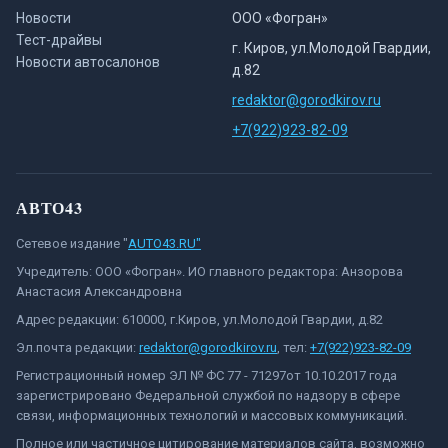
Новости
ООО «Фогран»
Тест-драйвы
г. Киров, ул.Молодой Гвардии,
Новости автосалонов
д.82
redaktor@gorodkirov.ru
+7(922)923-82-09
АВТО43
Сетевое издание "
AUTO43.RU"
Учредитель: ООО «Фогран». ИО главного редактора: Анзорова
Анастасия Александровна
Адрес редакции: 610000, г.Киров, ул.Молодой Гвардии, д.82
Эл.почта редакции:
redaktor@gorodkirov.ru
, тел:
+7(922)923-82-09
Регистрационный номер ЭЛ № ФС 77 - 71297от 10.10.2017 года
зарегистрировано Федеральной службой по надзору в сфере
связи, информационных технологий и массовых коммуникаций.
Полное или частичное цитирование материалов сайта, возможно