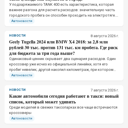
У подзаряжаемого TANK 400 есть характеристика, которая
важнее разгона для расчета расходов: значительную часть
городского пробега он способен проходить на электротяге.
Но сама гибридная установка денег не экономит.
Автоновости
НОВОСТИ
8 августа 2026 г.
Geely Tugella 2024 или BMW X4 2018: за 2,8 млн
рублей 30 тыс. против 131 тыс. км пробега. Где риск
для бюджета за три года выше?
Одинаковый ценник скрывает два сценария расходов. Один
кроссовер уже исчез из официальной линейки, хотя его
пробег невелик; другой накопил километраж, при котором
одно пропущенное обслуживание меняет бюджет
Автоновости
НОВОСТИ
7 августа 2026 г.
Какие автомобили сегодня работают в такси: новый
список, который может удивить
Среди моделей в свежих таксопарках все чаще встречаются
кроссоверы
Автоновости