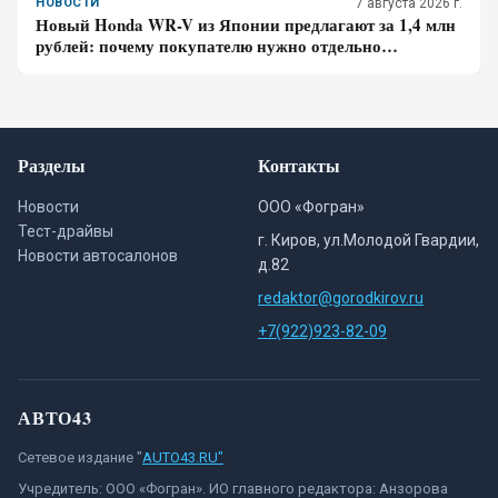
НОВОСТИ
7 августа 2026 г.
Новый Honda WR-V из Японии предлагают за 1,4 млн
рублей: почему покупателю нужно отдельно
проверить доставку, таможенные платежи и ЭПТС
Разделы
Контакты
Новости
ООО «Фогран»
Тест-драйвы
г. Киров, ул.Молодой Гвардии,
Новости автосалонов
д.82
redaktor@gorodkirov.ru
+7(922)923-82-09
АВТО43
Сетевое издание "
AUTO43.RU"
Учредитель: ООО «Фогран». ИО главного редактора: Анзорова