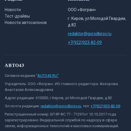
Новости
ООО «Фогран»
Тест-драйвы
г. Киров, ул.Молодой Гвардии,
Новости автосалонов
д.82
redaktor@gorodkirov.ru
+7(922)923-82-09
АВТО43
Сетевое издание "
AUTO43.RU"
Учредитель: ООО «Фогран». ИО главного редактора: Анзорова
Анастасия Александровна
Адрес редакции: 610000, г.Киров, ул.Молодой Гвардии, д.82
Эл.почта редакции:
redaktor@gorodkirov.ru
, тел:
+7(922)923-82-09
Регистрационный номер ЭЛ № ФС 77 - 71297от 10.10.2017 года
зарегистрировано Федеральной службой по надзору в сфере
связи, информационных технологий и массовых коммуникаций.