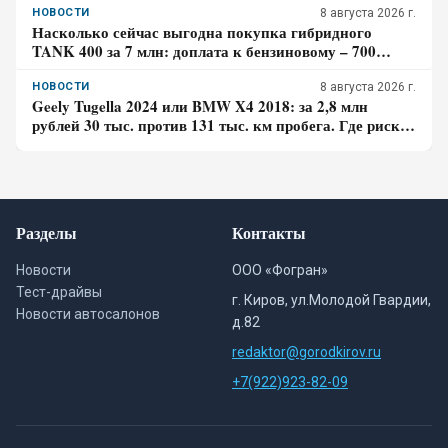
НОВОСТИ
8 августа 2026 г.
Насколько сейчас выгодна покупка гибридного
TANK 400 за 7 млн: доплата к бензиновому – 700
тысяч, когда она окупится в городе
НОВОСТИ
8 августа 2026 г.
Geely Tugella 2024 или BMW X4 2018: за 2,8 млн
рублей 30 тыс. против 131 тыс. км пробега. Где риск
для бюджета за три года выше?
Разделы
Контакты
Новости
ООО «Фогран»
Тест-драйвы
г. Киров, ул.Молодой Гвардии,
Новости автосалонов
д.82
redaktor@gorodkirov.ru
+7(922)923-82-09