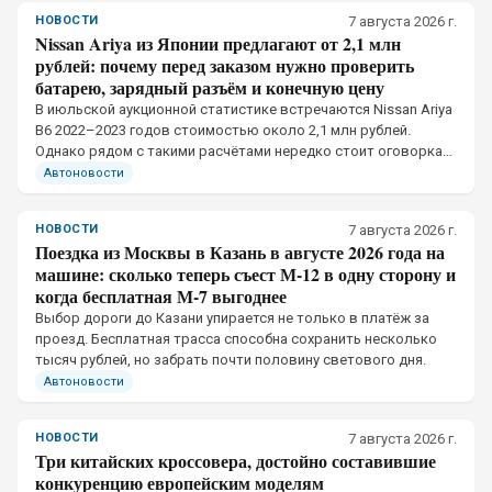
НОВОСТИ
7 августа 2026 г.
Nissan Ariya из Японии предлагают от 2,1 млн
рублей: почему перед заказом нужно проверить
батарею, зарядный разъём и конечную цену
В июльской аукционной статистике встречаются Nissan Ariya
B6 2022–2023 годов стоимостью около 2,1 млн рублей.
Однако рядом с такими расчётами нередко стоит оговорка
«цена во Владивосток» и отдельно указано «плюс
Автоновости
утильсбор».
НОВОСТИ
7 августа 2026 г.
Поездка из Москвы в Казань в августе 2026 года на
машине: сколько теперь съест М-12 в одну сторону и
когда бесплатная М-7 выгоднее
Выбор дороги до Казани упирается не только в платёж за
проезд. Бесплатная трасса способна сохранить несколько
тысяч рублей, но забрать почти половину светового дня.
Автоновости
НОВОСТИ
7 августа 2026 г.
Три китайских кроссовера, достойно составившие
конкуренцию европейским моделям