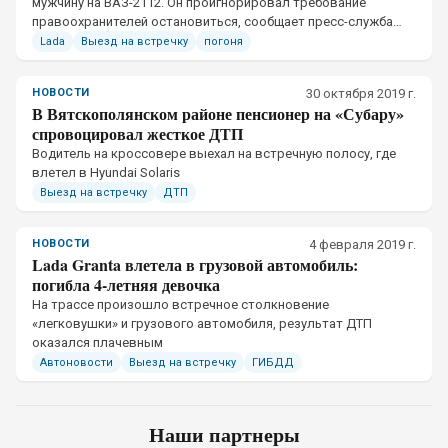
мужчину на ВАЗ-2112. Он проигнорировал требование
правоохранителей остановиться, сообщает пресс-служба
УМВД по Кировской области.
Lada
Выезд на встречку
погоня
НОВОСТИ
30 октября 2019 г.
В Вятскополянском районе пенсионер на «Субару»
спровоцировал жесткое ДТП
​Водитель на кроссовере выехал на встречную полосу, где
влетел в Hyundai Solaris
Выезд на встречку
ДТП
НОВОСТИ
4 февраля 2019 г.
Lada Granta влетела в грузовой автомобиль:
погибла 4-летняя девочка
​На трассе произошло встречное столкновение
«легковушки» и грузового автомобиля, результат ДТП
оказался плачевным
Автоновости
Выезд на встречку
ГИБДД
Наши партнеры