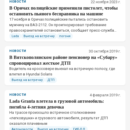
НОВОСТИ
22 ноября 2023 г.
В Оричах полицейские применили пистолет, чтобы
остановить пьяного бесправника на машине
17 ноября в Оричах полицейские пытались остановить
мужчину на ВАЗ-2112. Он проигнорировал требование
правоохранителей остановиться, сообщает пресс-служба
УМВД по Кировской области.
Lada
Выезд на встречку
погоня
НОВОСТИ
30 октября 2019 г.
В Вятскополянском районе пенсионер на «Субару»
спровоцировал жесткое ДТП
​Водитель на кроссовере выехал на встречную полосу, где
влетел в Hyundai Solaris
Выезд на встречку
ДТП
НОВОСТИ
4 февраля 2019 г.
Lada Granta влетела в грузовой автомобиль:
погибла 4-летняя девочка
​На трассе произошло встречное столкновение
«легковушки» и грузового автомобиля, результат ДТП
оказался плачевным
Автоновости
Выезд на встречку
ГИБДД