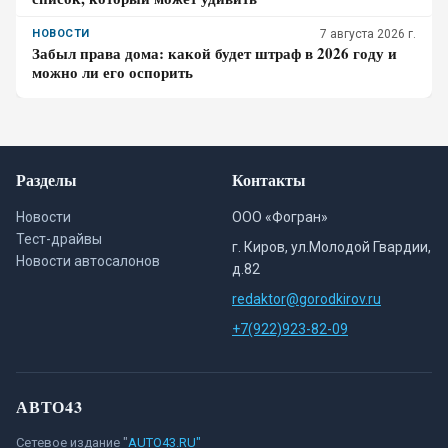
НОВОСТИ
7 августа 2026 г.
Забыл права дома: какой будет штраф в 2026 году и
можно ли его оспорить
Разделы
Контакты
Новости
ООО «Фогран»
Тест-драйвы
г. Киров, ул.Молодой Гвардии,
Новости автосалонов
д.82
redaktor@gorodkirov.ru
+7(922)923-82-09
АВТО43
Сетевое издание "
AUTO43.RU"