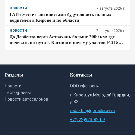
оставляют 5 метров
НОВОСТИ
7 августа 2026 г.
ГАИ вместе с активистами будут ловить пьяных
водителей в Кирове и по области
НОВОСТИ
7 августа 2026 г.
До Дербента через Астрахань больше 2000 км: где
ночевать по пути к Каспию и почему участок Р-215
стоит проходить засветло
Разделы
Контакты
Новости
ООО «Фогран»
Тест-драйвы
г. Киров, ул.Молодой Гвардии,
Новости автосалонов
д.82
redaktor@gorodkirov.ru
+7(922)923-82-09