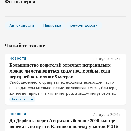
Фотогалерея
Автоновости
Парковка
ремонт дороги
Читайте также
НОВОСТИ
7 августа 2026 г.
Большинство водителей отвечает неправильно:
можно ли остановиться сразу после зебры, если
перед ней оставляют 5 метров
Свободное место сразу за пешеходным переходом часто
выглядит сомнительно. Разметка заканчивается у бампера,
до неё нет привычных пяти метров, а рядом могут стоять
другие автомобили.
Автоновости
НОВОСТИ
7 августа 2026 г.
До Дербента через Астрахань больше 2000 км: где
ночевать по пути к Каспию и почему участок Р-215