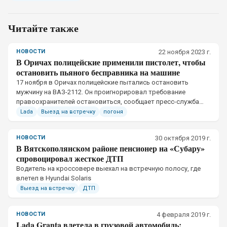
Читайте также
НОВОСТИ
22 ноября 2023 г.
В Оричах полицейские применили пистолет, чтобы
остановить пьяного бесправника на машине
17 ноября в Оричах полицейские пытались остановить
мужчину на ВАЗ-2112. Он проигнорировал требование
правоохранителей остановиться, сообщает пресс-служба
УМВД по Кировской области.
Lada
Выезд на встречку
погоня
НОВОСТИ
30 октября 2019 г.
В Вятскополянском районе пенсионер на «Субару»
спровоцировал жесткое ДТП
​Водитель на кроссовере выехал на встречную полосу, где
влетел в Hyundai Solaris
Выезд на встречку
ДТП
НОВОСТИ
4 февраля 2019 г.
Lada Granta влетела в грузовой автомобиль: