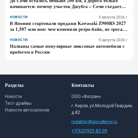
До Сочи осталось меньше 200 км, а дорога только
начинается: почему участок Джубга – Сочи съедает
больше времени, чем кажется по карте
НОВОСТИ
9 августа 2026 г.
В Японии стартовали продажи Kawasaki Z900RS 2027
за 1,507 млн иен: чем изменили ретро-байк, не трогая
948-кубовую «четвёрку»
НОВОСТИ
9 августа 2026 г.
Названы самые популярные люксовые автомобили с
пробегом в России
Разделы
Контакты
Новости
ООО «Фогран»
Тест-драйвы
г. Киров, ул.Молодой Гвардии,
Новости автосалонов
д.82
redaktor@gorodkirov.ru
+7(922)923-82-09