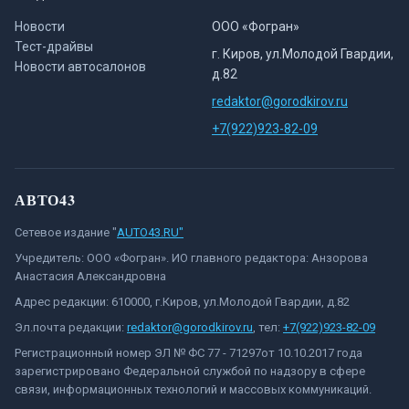
Новости
ООО «Фогран»
Тест-драйвы
г. Киров, ул.Молодой Гвардии,
Новости автосалонов
д.82
redaktor@gorodkirov.ru
+7(922)923-82-09
АВТО43
Сетевое издание "
AUTO43.RU"
Учредитель: ООО «Фогран». ИО главного редактора: Анзорова
Анастасия Александровна
Адрес редакции: 610000, г.Киров, ул.Молодой Гвардии, д.82
Эл.почта редакции:
redaktor@gorodkirov.ru
, тел:
+7(922)923-82-09
Регистрационный номер ЭЛ № ФС 77 - 71297от 10.10.2017 года
зарегистрировано Федеральной службой по надзору в сфере
связи, информационных технологий и массовых коммуникаций.