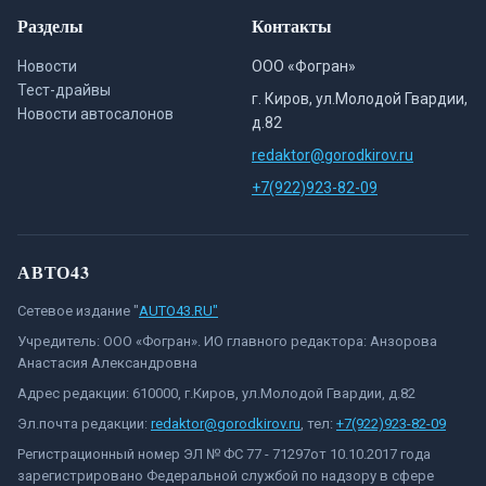
Разделы
Контакты
Новости
ООО «Фогран»
Тест-драйвы
г. Киров, ул.Молодой Гвардии,
Новости автосалонов
д.82
redaktor@gorodkirov.ru
+7(922)923-82-09
АВТО43
Сетевое издание "
AUTO43.RU"
Учредитель: ООО «Фогран». ИО главного редактора: Анзорова
Анастасия Александровна
Адрес редакции: 610000, г.Киров, ул.Молодой Гвардии, д.82
Эл.почта редакции:
redaktor@gorodkirov.ru
, тел:
+7(922)923-82-09
Регистрационный номер ЭЛ № ФС 77 - 71297от 10.10.2017 года
зарегистрировано Федеральной службой по надзору в сфере