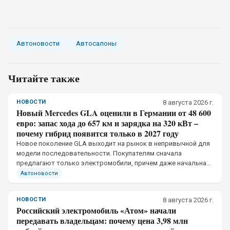
Автоновости
Автосалоны
Читайте также
НОВОСТИ
8 августа 2026 г.
Новый Mercedes GLA оценили в Германии от 48 600
евро: запас хода до 657 км и зарядка на 320 кВт –
почему гибрид появится только в 2027 году
Новое поколение GLA выходит на рынок в непривычной для
модели последовательности. Покупателям сначала
предлагают только электромобили, причем даже начальная
версия получила отдельную тяговую батарею и собственное
Автоновости
ограничение мощности зарядки
НОВОСТИ
8 августа 2026 г.
Российский электромобиль «Атом» начали
передавать владельцам: почему цена 3,98 млн