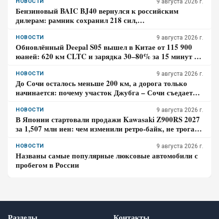
НОВОСТИ
9 августа 2026 г.
Бензиновый BAIC BJ40 вернулся к российским
дилерам: рамник сохранил 218 сил,
восьмиступенчатый автомат и понижающую передачу
НОВОСТИ
9 августа 2026 г.
Обновлённый Deepal S05 вышел в Китае от 115 900
юаней: 620 км CLTC и зарядка 30–80% за 15 минут –
где здесь главный компромисс
НОВОСТИ
9 августа 2026 г.
До Сочи осталось меньше 200 км, а дорога только
начинается: почему участок Джубга – Сочи съедает
больше времени, чем кажется по карте
НОВОСТИ
9 августа 2026 г.
В Японии стартовали продажи Kawasaki Z900RS 2027
за 1,507 млн иен: чем изменили ретро-байк, не трогая
948-кубовую «четвёрку»
НОВОСТИ
9 августа 2026 г.
Названы самые популярные люксовые автомобили с
пробегом в России
Разделы
Контакты