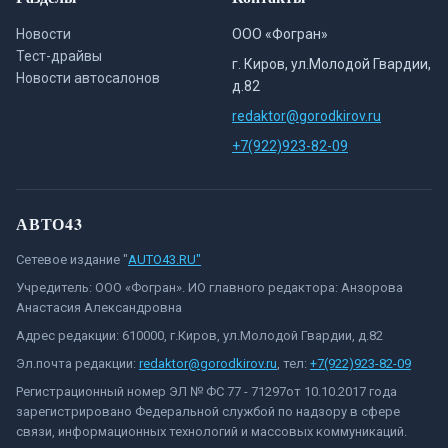
Новости
ООО «Фогран»
Тест-драйвы
г. Киров, ул.Молодой Гвардии,
Новости автосалонов
д.82
redaktor@gorodkirov.ru
+7(922)923-82-09
АВТО43
Сетевое издание "
AUTO43.RU"
Учредитель: ООО «Фогран». ИО главного редактора: Анзорова
Анастасия Александровна
Адрес редакции: 610000, г.Киров, ул.Молодой Гвардии, д.82
Эл.почта редакции:
redaktor@gorodkirov.ru
, тел:
+7(922)923-82-09
Регистрационный номер ЭЛ № ФС 77 - 71297от 10.10.2017 года
зарегистрировано Федеральной службой по надзору в сфере
связи, информационных технологий и массовых коммуникаций.