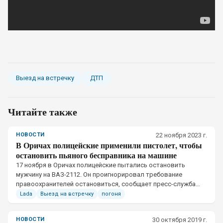
Выезд на встречку
ДТП
Читайте также
НОВОСТИ
22 ноября 2023 г.
В Оричах полицейские применили пистолет, чтобы
остановить пьяного бесправника на машине
17 ноября в Оричах полицейские пытались остановить
мужчину на ВАЗ-2112. Он проигнорировал требование
правоохранителей остановиться, сообщает пресс-служба
УМВД по Кировской области.
Lada
Выезд на встречку
погоня
НОВОСТИ
30 октября 2019 г.