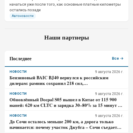
начаться уже после того, как основные платные километры
остались позади
Автоновости
Наши партнеры
Последнее
Все →
НОВОСТИ
9 августа 2026 г.
Бензиновый BAIC BJ40 вернулся к российским
дилерам: рамник сохранил 218 сил,
восьмиступенчатый автомат и понижающую передачу
НОВОСТИ
9 августа 2026 г.
Обновлённый Deepal S05 вышел в Китае от 115 900
юаней: 620 км CLTC и зарядка 30–80% за 15 минут –
где здесь главный компромисс
НОВОСТИ
9 августа 2026 г.
До Сочи осталось меньше 200 км, а дорога только
начинается: почему участок Джубга – Сочи съедает
больше времени, чем кажется по карте