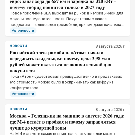
евро: запас хода до 657 км и зарядка на 320 кВт –
почему гибрид появится только в 2027 году
Новое поколение GLA выходит на рынок в непривычной для
модели последовательности. Покупателям сначала
предлагают только электромобили, причем даже начальная
версия получила отдельную тяговую батарею и собственное
Автоновости
ограничение мощности зарядки
НОВОСТИ
8 августа 2026 г.
Российский электромобиль «Атом» начали
передавать владельцам: почему цена 3,98 млн
рублей может оказаться не окончательной для
покупателя
Пока «Атом» существовал преимущественно в предзаказах,
его стоимость можно было воспринимать как цифру из
конфигуратора.
Автоновости
НОВОСТИ
8 августа 2026 г.
Москва – Геленджик на машине в августе 2026 года:
где М-4 встаёт в пробках и почему заправляться
лучше до курортной зоны
На М-4 в августе самая неприятная часть поездки может