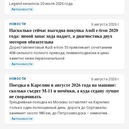
Legend началось 20 июля 2026 года.
Автоновости
НОВОСТИ
6 августа 2026 г.
Насколько сейчас выгодна покупка Audi e-tron 2020
года: зимой запас хода падает, а диагностика двух
моторов обязательна
Дорестайлинговый Audi e-tron 55 привлекает сочетанием
408-сильного полного привода, пневмоподвески и цены
заметно ниже первоначальной
Автоновости
НОВОСТИ
6 августа 2026 г.
Поездка в Карелию в августе 2026 года на машине:
сколько съедят М-11 и ночёвки, а куда седану лучше
не сворачивать
Трёхдневная поездка из Москвы оставляет на Карелию
только один полноценный день: дорога до Сортавалы
занимает около 980 км, до Петрозаводска – немногим
больше тысячи. Рациональный формат – пять дней с
Автоновости
четырьмя ночёвками.