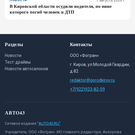
НОВОСТИ
7 августа 2026 г.
В Кировской области осудили водителя, по вине
которого погиб человек в ДТП
Разделы
Контакты
Новости
ООО «Фогран»
Тест-драйвы
г. Киров, ул.Молодой Гвардии,
Новости автосалонов
д.82
redaktor@gorodkirov.ru
+7(922)923-82-09
АВТО43
Сетевое издание "
AUTO43.RU"
Учредитель: ООО «Фогран». ИО главного редактора: Анзорова