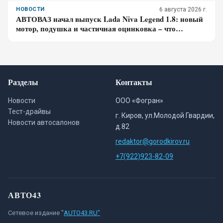
НОВОСТИ
6 августа 2026 г.
АВТОВАЗ начал выпуск Lada Niva Legend 1.8: новый
мотор, подушка и частичная оцинковка – что
осталось от прежней «Нивы»
Разделы
Контакты
Новости
ООО «Фогран»
Тест-драйвы
г. Киров, ул.Молодой Гвардии,
Новости автосалонов
д.82
redaktor@gorodkirov.ru
+7(922)923-82-09
АВТО43
Сетевое издание "
AUTO43.RU"