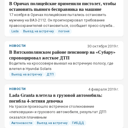
В Оричах полицейские применили пистолет, чтобы
остановить пьяного бесправника на машине
17 ноября в Оричах полицейские пытались остановить
мужчину на ВАЗ-2112. Он проигнорировал требование
правоохранителей остановиться, сообщает пресс-служба
УМВД по Кировской области.
Lada
Выезд на встречку
погоня
НОВОСТИ
30 октября 2019 г.
В Вятскополянском районе пенсионер на «Субару»
спровоцировал жесткое ДТП
​Водитель на кроссовере выехал на встречную полосу, где
влетел в Hyundai Solaris
Выезд на встречку
ДТП
НОВОСТИ
4 февраля 2019 г.
Lada Granta влетела в грузовой автомобиль:
погибла 4-летняя девочка
​На трассе произошло встречное столкновение
«легковушки» и грузового автомобиля, результат ДТП
оказался плачевным
Автоновости
Выезд на встречку
ГИБДД