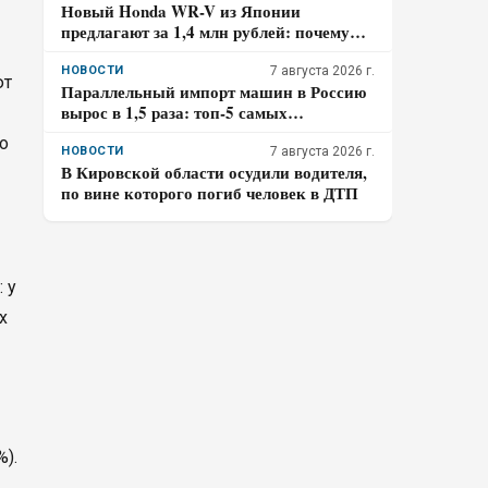
Новый Honda WR-V из Японии
предлагают за 1,4 млн рублей: почему
покупателю нужно отдельно проверить
доставку, таможенные платежи и ЭПТС
НОВОСТИ
7 августа 2026 г.
ют
Параллельный импорт машин в Россию
вырос в 1,5 раза: топ-5 самых
популярных авто
о
НОВОСТИ
7 августа 2026 г.
В Кировской области осудили водителя,
по вине которого погиб человек в ДТП
 у
х
%).