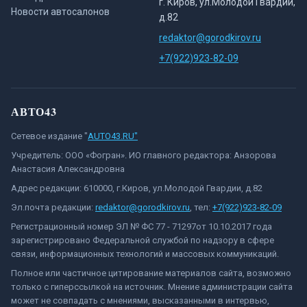
г. Киров, ул.Молодой Гвардии,
Новости автосалонов
д.82
redaktor@gorodkirov.ru
+7(922)923-82-09
АВТО43
Сетевое издание "
AUTO43.RU"
Учредитель: ООО «Фогран». ИО главного редактора: Анзорова
Анастасия Александровна
Адрес редакции: 610000, г.Киров, ул.Молодой Гвардии, д.82
Эл.почта редакции:
redaktor@gorodkirov.ru
, тел:
+7(922)923-82-09
Регистрационный номер ЭЛ № ФС 77 - 71297от 10.10.2017 года
зарегистрировано Федеральной службой по надзору в сфере
связи, информационных технологий и массовых коммуникаций.
Полное или частичное цитирование материалов сайта, возможно
только с гиперссылкой на источник. Мнение администрации сайта
может не совпадать с мнениями, высказанными в интервью,