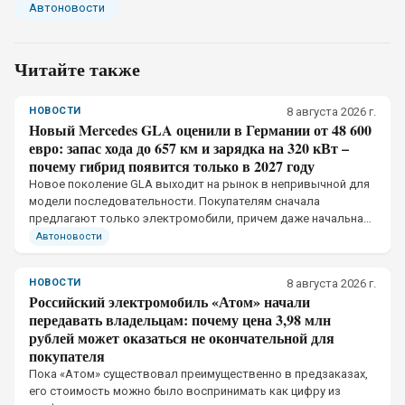
Автоновости
Читайте также
НОВОСТИ
8 августа 2026 г.
Новый Mercedes GLA оценили в Германии от 48 600
евро: запас хода до 657 км и зарядка на 320 кВт –
почему гибрид появится только в 2027 году
Новое поколение GLA выходит на рынок в непривычной для
модели последовательности. Покупателям сначала
предлагают только электромобили, причем даже начальная
версия получила отдельную тяговую батарею и собственное
Автоновости
ограничение мощности зарядки
НОВОСТИ
8 августа 2026 г.
Российский электромобиль «Атом» начали
передавать владельцам: почему цена 3,98 млн
рублей может оказаться не окончательной для
покупателя
Пока «Атом» существовал преимущественно в предзаказах,
его стоимость можно было воспринимать как цифру из