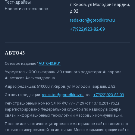
Тест-драйвы
г. Киров, ул.Молодой Гвардии,
Новости автосалонов
д.82
redaktor@gorodkirov.ru
+7(922)923-82-09
АВТО43
Сетевое издание "
AUTO43.RU"
Учредитель: ООО «Фогран». ИО главного редактора: Анзорова
Анастасия Александровна
Адрес редакции: 610000, г.Киров, ул.Молодой Гвардии, д.82
Эл.почта редакции:
redaktor@gorodkirov.ru
, тел:
+7(922)923-82-09
Регистрационный номер ЭЛ № ФС 77 - 71297от 10.10.2017 года
зарегистрировано Федеральной службой по надзору в сфере
связи, информационных технологий и массовых коммуникаций.
Полное или частичное цитирование материалов сайта, возможно
только с гиперссылкой на источник. Мнение администрации сайта