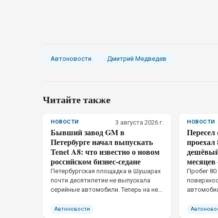
Автоновости
Дмитрий Медведев
Читайте также
НОВОСТИ
3 августа 2026 г.
НОВОСТИ
Бывший завод GM в
Пересел
Петербурге начал выпускать
проехал 
Tenet A8: что известно о новом
дешёвый,
российском бизнес-седане
месяцев 
Петербургская площадка в Шушарах
Пробег 80
почти десятилетие не выпускала
поверхнос
серийные автомобили. Теперь на ней
автомобил
появился седан Tenet A8, причём
тормозов,
завод начал не крупноузловую
Zeekr X г
Автоновости
Автоново
сборку машинокомплектов, а
оказалась