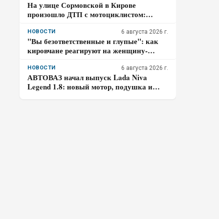
На улице Сормовской в Кирове
произошло ДТП с мотоциклистом:
водитель авто скрылся
НОВОСТИ
6 августа 2026 г.
"Вы безответственные и глупые": как
кировчане реагируют на женщину-
таксиста
НОВОСТИ
6 августа 2026 г.
АВТОВАЗ начал выпуск Lada Niva
Legend 1.8: новый мотор, подушка и
частичная оцинковка – что осталось от
прежней «Нивы»