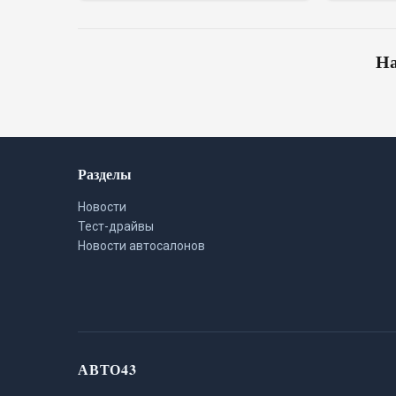
производство со сваркой и
электром
окраской кузова
На
Разделы
Новости
Тест-драйвы
Новости автосалонов
АВТО43