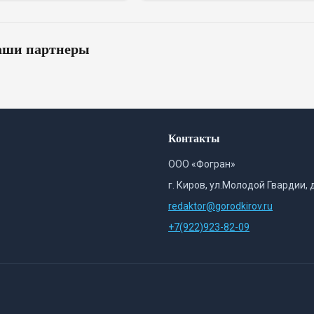
оторы
маршрут быстро меняет расчёт
ши партнеры
Контакты
ООО «Фогран»
г. Киров, ул.Молодой Гвардии, 
redaktor@gorodkirov.ru
+7(922)923-82-09