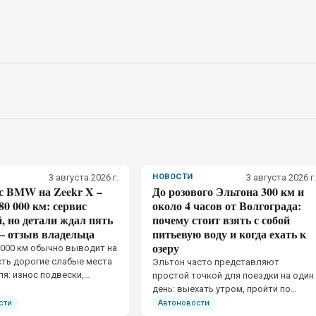
3 августа 2026 г.
НОВОСТИ
3 августа 2026 г.
 с BMW на Zeekr X –
До розового Эльтона 300 км и
80 000 км: сервис
около 4 часов от Волгограда:
 но детали ждал пять
почему стоит взять с собой
– отзыв владельца
питьевую воду и когда ехать к
озеру
 000 км обычно выводит на
ть дорогие слабые места
Эльтон часто представляют
я: износ подвески,
простой точкой для поездки на один
 трансмиссии и салона. У
день: выехать утром, пройти по
лавным ограничением
соляной корке и вернуться в
сти
Автоновости
 не тяговая батарея и не
Волгоград к вечеру. Степной