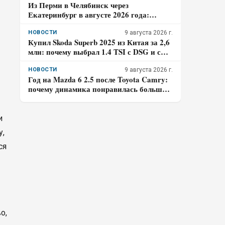
Из Перми в Челябинск через
Екатеринбург в августе 2026 года:
почему последние 200 км маршрута
могут занять больше времени, чем
НОВОСТИ
9 августа 2026 г.
Купил Skoda Superb 2025 из Китая за 2,6
кажется
млн: почему выбрал 1.4 TSI с DSG и с
какими сложностями столкнулся –
отзыв владельца
НОВОСТИ
9 августа 2026 г.
Год на Mazda 6 2.5 после Toyota Camry:
почему динамика понравилась больше,
а шумоизоляцию пришлось
дорабатывать – отзыв владельца
и
у,
ся
о,