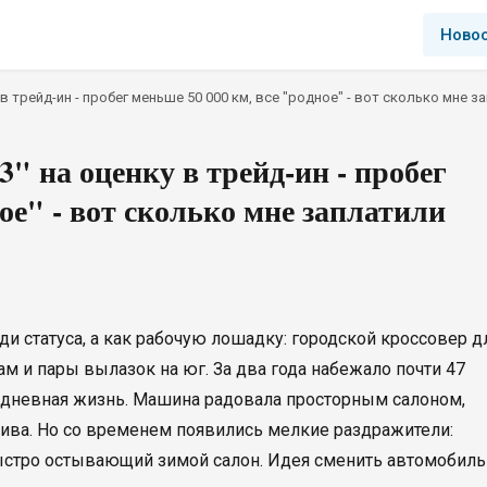
Ново
в трейд-ин - пробег меньше 50 000 км, все "родное" - вот сколько мне з
" на оценку в трейд-ин - пробег
ое" - вот сколько мне заплатили
ди статуса, а как рабочую лошадку: городской кроссовер д
м и пары вылазок на юг. За два года набежало почти 47
седневная жизнь. Машина радовала просторным салоном,
ва. Но со временем появились мелкие раздражители:
быстро остывающий зимой салон. Идея сменить автомобиль