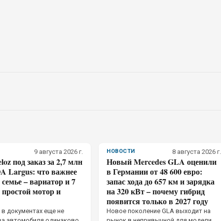
9 августа 2026 г.
НОВОСТИ
8 августа 2026 г.
loz под заказ за 2,7 млн
Новый Mercedes GLA оценили
A Largus: что важнее
в Германии от 48 600 евро:
семье – вариатор и 7
запас хода до 657 км и зарядка
 простой мотор и
на 320 кВт – почему гибрид
появится только в 2027 году
 в документах еще не
Новое поколение GLA выходит на
ва автомобиля одинаково
рынок в непривычной для модели