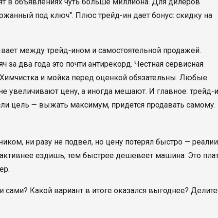
оят в объявлениях чуть больше миллиона. Для дилеров
ржанный под ключ". Плюс трейд-ин дает бонус: скидку на
мывает между трейд-ином и самостоятельной продажей.
ч за два года это почти антирекорд. Честная сервисная
. Химчистка и мойка перед оценкой обязательны. Любые
 не увеличивают цену, а иногда мешают. И главное: трейд-
Если цель — выжать максимум, придется продавать самому.
ником, ни разу не подвел, но цену потерял быстро — реалии
м активнее ездишь, тем быстрее дешевеет машина. Это пла
ер.
и сами? Какой вариант в итоге оказался выгоднее? Делите