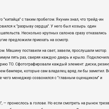
 "китайца" с таким пробегом. Якунин знал, что трейд-ин
овился к "разрыву сердца". У него был козырь: один
ешательств. Несколько крупных салонов сразу отказались
угие предложили приехать на осмотр.
м. Машину поставили на свет, завели, прослушали мотор.
мум пять раз, сверяя каждую дверь и крыло. Подключил
рию ТО. Сфотографировали каждый элемент: диски, резин
нем бампере, которые сам владелец вряд ли бы заметил. В
сле чего менеджер созвонился с "главным оценщиком" и
, — пронеслось в голове. Но если смотреть на рынок трезв