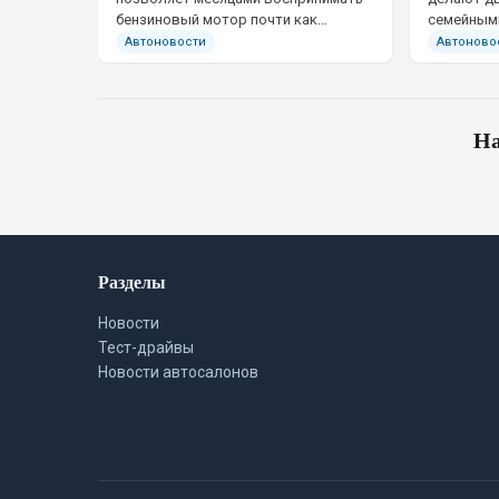
бензиновый мотор почти как
семейными
резервный источник энергии, а затем
быстро вы
Автоновости
Автоново
за одну дальнюю поездку вернуть
осталось 
его в постоянную работу.
насколько
третьего 
если маши
На
Разделы
Новости
Тест-драйвы
Новости автосалонов