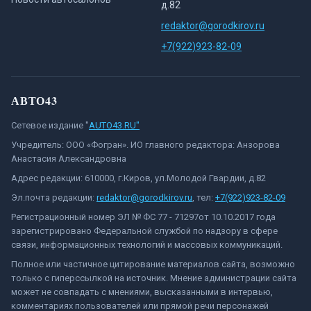
д.82
redaktor@gorodkirov.ru
+7(922)923-82-09
АВТО43
Сетевое издание "
AUTO43.RU"
Учредитель: ООО «Фогран». ИО главного редактора: Анзорова
Анастасия Александровна
Адрес редакции: 610000, г.Киров, ул.Молодой Гвардии, д.82
Эл.почта редакции:
redaktor@gorodkirov.ru
, тел:
+7(922)923-82-09
Регистрационный номер ЭЛ № ФС 77 - 71297от 10.10.2017 года
зарегистрировано Федеральной службой по надзору в сфере
связи, информационных технологий и массовых коммуникаций.
Полное или частичное цитирование материалов сайта, возможно
только с гиперссылкой на источник. Мнение администрации сайта
может не совпадать с мнениями, высказанными в интервью,
комментариях пользователей или прямой речи персонажей