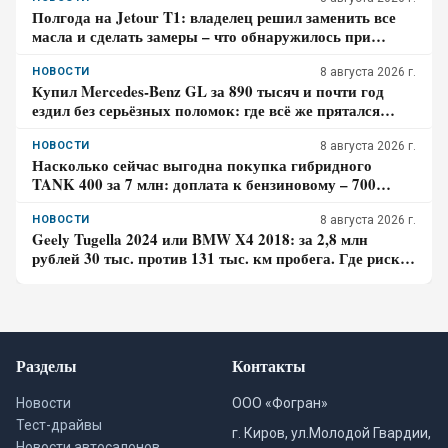
Полгода на Jetour T1: владелец решил заменить все
масла и сделать замеры – что обнаружилось при
обслуживании
НОВОСТИ
8 августа 2026 г.
Купил Mercedes-Benz GL за 890 тысяч и почти год
ездил без серьёзных поломок: где всё же прятался
главный риск – отзыв владельца
НОВОСТИ
8 августа 2026 г.
Насколько сейчас выгодна покупка гибридного
TANK 400 за 7 млн: доплата к бензиновому – 700
тысяч, когда она окупится в городе
НОВОСТИ
8 августа 2026 г.
Geely Tugella 2024 или BMW X4 2018: за 2,8 млн
рублей 30 тыс. против 131 тыс. км пробега. Где риск
для бюджета за три года выше?
Разделы
Контакты
Новости
ООО «Фогран»
Тест-драйвы
г. Киров, ул.Молодой Гвардии,
Новости автосалонов