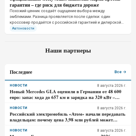
гарантии – где риск для бюджета дороже
Похожий ценник создаёт ощущение выбора между
эмблемами. Разница проявляется после сделки: один
кроссовер продаётся с российской гарантией и дилерской
сетью, другой – с обязательствами конкретного импортёра.
Автоновости
Именно здесь формируется риск крупных расходов.
Наши партнеры
Последнее
Все →
НОВОСТИ
8 августа 2026 г.
Новый Mercedes GLA оценили в Германии от 48 600
евро: запас хода до 657 км и зарядка на 320 кВт –
почему гибрид появится только в 2027 году
НОВОСТИ
8 августа 2026 г.
Российский электромобиль «Атом» начали передавать
владельцам: почему цена 3,98 млн рублей может
оказаться не окончательной для покупателя
НОВОСТИ
8 августа 2026 г.