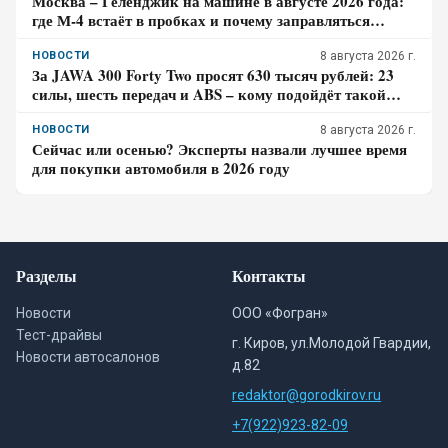
Москва – Геленджик на машине в августе 2026 года:
где М-4 встаёт в пробках и почему заправляться
лучше до курортной зоны
НОВОСТИ
8 августа 2026 г.
За JAWA 300 Forty Two просят 630 тысяч рублей: 23
силы, шесть передач и ABS – кому подойдёт такой
ретро-байк в 2026 году
НОВОСТИ
8 августа 2026 г.
Сейчас или осенью? Эксперты назвали лучшее время
для покупки автомобиля в 2026 году
Разделы
Контакты
Новости
ООО «Фогран»
Тест-драйвы
г. Киров, ул.Молодой Гвардии,
Новости автосалонов
д.82
redaktor@gorodkirov.ru
+7(922)923-82-09