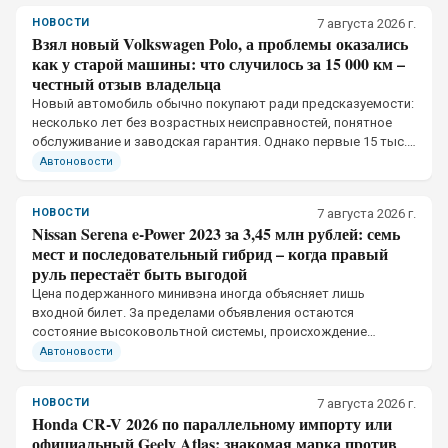
НОВОСТИ
7 августа 2026 г.
Взял новый Volkswagen Polo, а проблемы оказались
как у старой машины: что случилось за 15 000 км –
честный отзыв владельца
Новый автомобиль обычно покупают ради предсказуемости:
несколько лет без возрастных неисправностей, понятное
обслуживание и заводская гарантия. Однако первые 15 тыс.
км одного Volkswagen Polo 2018 года принесли две претензии
Автоновости
НОВОСТИ
7 августа 2026 г.
Nissan Serena e-Power 2023 за 3,45 млн рублей: семь
мест и последовательный гибрид – когда правый
руль перестаёт быть выгодой
Цена подержанного минивэна иногда объясняет лишь
входной билет. За пределами объявления остаются
состояние высоковольтной системы, происхождение
машины, пригодность японской комплектации к российской
Автоновости
эксплуатации и стоимость редких деталей.
НОВОСТИ
7 августа 2026 г.
Honda CR-V 2026 по параллельному импорту или
официальный Geely Atlas: знакомая марка против