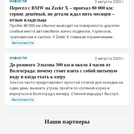
НОВОСТИ
3 августа 2026 г.
Пересел с BMW на Zeekr X – проехал 80 000 км:
сервис дешёвый, но детали ждал пять месяцев –
отзыв владельца
Пробег 80 000 км обычно выводит на поверхность дорогие
слабые места автомобиля: износ подвески, тормозов,
трансмиссии и салона. У Zeekr X главным ограничением
оказалась не тяговая батарея и не электромоторы
Автоновости
НОВОСТИ
3 августа 2026 г.
До розового Эльтона 300 км и около 4 часов от
Волгограда: почему стоит взять с собой питьевую
воду и когда ехать к озеру
Эльтон часто представляют простой точкой для поездки на
один день: выехать утром, пройти по соляной корке и
вернуться в Волгоград к вечеру. Степной маршрут быстро
меняет расчёт
Автоновости
Наши партнеры