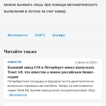
можно выявить лишь при помощи автоматического
выявления в потоке за счет камер.
Автоновости
ОСАГО
Штрафы
Читайте также
НОВОСТИ
3 августа 2026 г.
Бывший завод GM в Петербурге начал выпускать
Tenet A8: что известно о новом российском бизнес-
седане
Петербургская площадка в Шушарах почти десятилетие не
выпускала серийные автомобили. Теперь на ней появился
седан Tenet A8, причём завод начал не крупноузловую сборку
машинокомплектов, а производство со сваркой и окраской
Автоновости
кузова