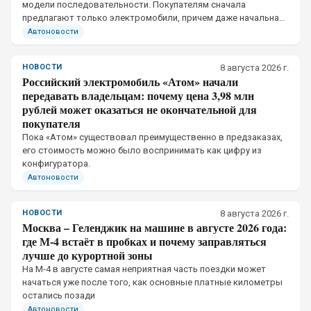
модели последовательности. Покупателям сначала
предлагают только электромобили, причем даже начальная
версия получила отдельную тяговую батарею и собственное
Автоновости
ограничение мощности зарядки
НОВОСТИ
8 августа 2026 г.
Российский электромобиль «Атом» начали
передавать владельцам: почему цена 3,98 млн
рублей может оказаться не окончательной для
покупателя
Пока «Атом» существовал преимущественно в предзаказах,
его стоимость можно было воспринимать как цифру из
конфигуратора.
Автоновости
НОВОСТИ
8 августа 2026 г.
Москва – Геленджик на машине в августе 2026 года:
где М-4 встаёт в пробках и почему заправляться
лучше до курортной зоны
На М-4 в августе самая неприятная часть поездки может
начаться уже после того, как основные платные километры
остались позади
Автоновости