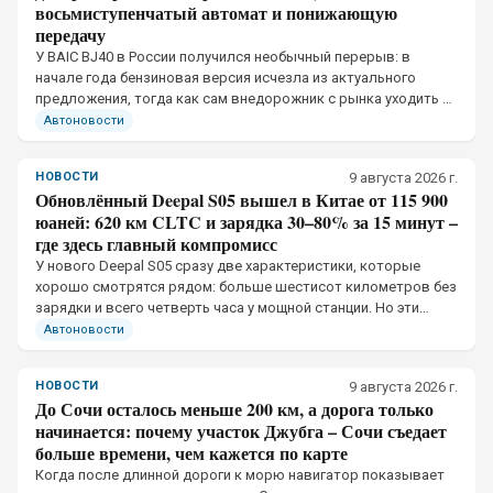
восьмиступенчатый автомат и понижающую
передачу
У BAIC BJ40 в России получился необычный перерыв: в
начале года бензиновая версия исчезла из актуального
предложения, тогда как сам внедорожник с рынка уходить не
собирался.
Автоновости
НОВОСТИ
9 августа 2026 г.
Обновлённый Deepal S05 вышел в Китае от 115 900
юаней: 620 км CLTC и зарядка 30–80% за 15 минут –
где здесь главный компромисс
У нового Deepal S05 сразу две характеристики, которые
хорошо смотрятся рядом: больше шестисот километров без
зарядки и всего четверть часа у мощной станции. Но эти
показатели относятся к разным условиям эксплуатации
Автоновости
НОВОСТИ
9 августа 2026 г.
До Сочи осталось меньше 200 км, а дорога только
начинается: почему участок Джубга – Сочи съедает
больше времени, чем кажется по карте
Когда после длинной дороги к морю навигатор показывает