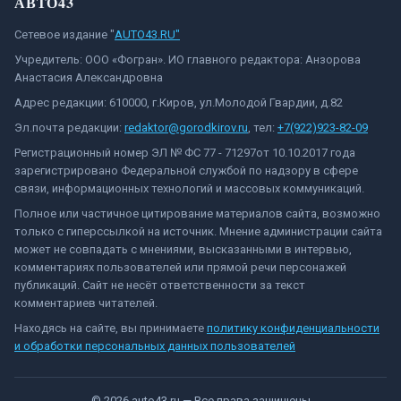
АВТО43
Сетевое издание "
AUTO43.RU"
Учредитель: ООО «Фогран». ИО главного редактора: Анзорова
Анастасия Александровна
Адрес редакции: 610000, г.Киров, ул.Молодой Гвардии, д.82
Эл.почта редакции:
redaktor@gorodkirov.ru
, тел:
+7(922)923-82-09
Регистрационный номер ЭЛ № ФС 77 - 71297от 10.10.2017 года
зарегистрировано Федеральной службой по надзору в сфере
связи, информационных технологий и массовых коммуникаций.
Полное или частичное цитирование материалов сайта, возможно
только с гиперссылкой на источник. Мнение администрации сайта
может не совпадать с мнениями, высказанными в интервью,
комментариях пользователей или прямой речи персонажей
публикаций. Сайт не несёт ответственности за текст
комментариев читателей.
Находясь на сайте, вы принимаете
политику конфиденциальности
и обработки персональных данных пользователей
©
2026
auto43.ru
— Все права защищены