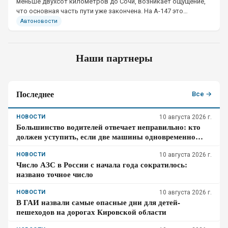
меньше двухсот километров до Сочи, возникает ощущение,
что основная часть пути уже закончена. На А-147 это
впечатление обманчиво.
Автоновости
Наши партнеры
Последнее
Все →
НОВОСТИ
10 августа 2026 г.
Большинство водителей отвечает неправильно: кто
должен уступить, если две машины одновременно
перестраиваются в соседние полосы
НОВОСТИ
10 августа 2026 г.
Число АЗС в России с начала года сократилось:
названо точное число
НОВОСТИ
10 августа 2026 г.
В ГАИ назвали самые опасные дни для детей-
пешеходов на дорогах Кировской области