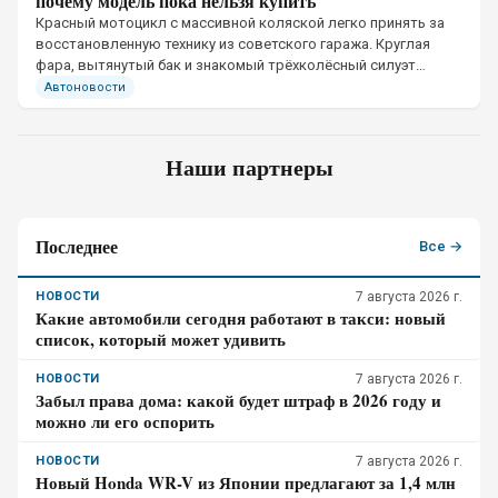
почему модель пока нельзя купить
Красный мотоцикл с массивной коляской легко принять за
восстановленную технику из советского гаража. Круглая
фара, вытянутый бак и знакомый трёхколёсный силуэт
рассчитаны именно на такое первое впечатление
Автоновости
Наши партнеры
Последнее
Все →
НОВОСТИ
7 августа 2026 г.
Какие автомобили сегодня работают в такси: новый
список, который может удивить
НОВОСТИ
7 августа 2026 г.
Забыл права дома: какой будет штраф в 2026 году и
можно ли его оспорить
НОВОСТИ
7 августа 2026 г.
Новый Honda WR-V из Японии предлагают за 1,4 млн