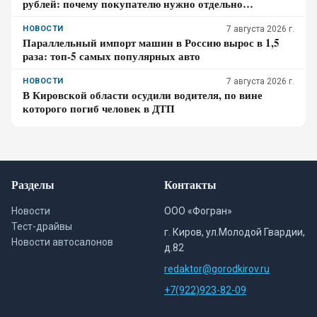
рублей: почему покупателю нужно отдельно
проверить доставку, таможенные платежи и ЭПТС
НОВОСТИ
7 августа 2026 г.
Параллельный импорт машин в Россию вырос в 1,5
раза: топ-5 самых популярных авто
НОВОСТИ
7 августа 2026 г.
В Кировской области осудили водителя, по вине
которого погиб человек в ДТП
Разделы
Контакты
Новости
ООО «Фогран»
Тест-драйвы
г. Киров, ул.Молодой Гвардии,
Новости автосалонов
д.82
redaktor@gorodkirov.ru
+7(922)923-82-09