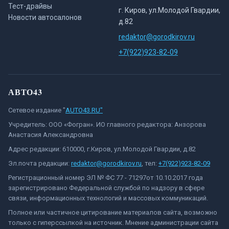
Тест-драйвы
г. Киров, ул.Молодой Гвардии,
Новости автосалонов
д.82
redaktor@gorodkirov.ru
+7(922)923-82-09
АВТО43
Сетевое издание "
AUTO43.RU"
Учредитель: ООО «Фогран». ИО главного редактора: Анзорова
Анастасия Александровна
Адрес редакции: 610000, г.Киров, ул.Молодой Гвардии, д.82
Эл.почта редакции:
redaktor@gorodkirov.ru
, тел:
+7(922)923-82-09
Регистрационный номер ЭЛ № ФС 77 - 71297от 10.10.2017 года
зарегистрировано Федеральной службой по надзору в сфере
связи, информационных технологий и массовых коммуникаций.
Полное или частичное цитирование материалов сайта, возможно
только с гиперссылкой на источник. Мнение администрации сайта