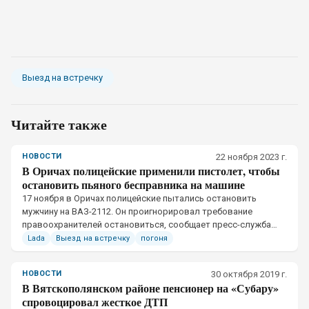
Выезд на встречку
Читайте также
НОВОСТИ
22 ноября 2023 г.
В Оричах полицейские применили пистолет, чтобы
остановить пьяного бесправника на машине
17 ноября в Оричах полицейские пытались остановить
мужчину на ВАЗ-2112. Он проигнорировал требование
правоохранителей остановиться, сообщает пресс-служба
УМВД по Кировской области.
Lada
Выезд на встречку
погоня
НОВОСТИ
30 октября 2019 г.
В Вятскополянском районе пенсионер на «Субару»
спровоцировал жесткое ДТП