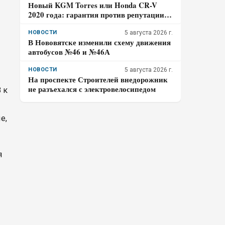
Новый KGM Torres или Honda CR-V
2020 года: гарантия против репутации –
где семья потеряет больше за три года
владения
НОВОСТИ
5 августа 2026 г.
В Нововятске изменили схему движения
автобусов №46 и №46А
НОВОСТИ
5 августа 2026 г.
На проспекте Строителей внедорожник
не разъехался с электровелосипедом
 к
е,
я