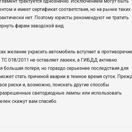
егламент трактуется однозначно. Исключением могут быть
ентом и имеет сертификат соответствия, но на рынке таких
ктически нет. Поэтому юристы рекомендуют не тратить
ернуть фарам заводской вид.
 как желание украсить автомобиль вступает в противоречие
ТС 018/2011 не оставляет лазеек, а ГИБДД активно
ая большая потеря, но гораздо серьезнее последствия для
может стать причиной аварии в темное время суток. Преж
 все риски и, возможно, поискать другие способы
ь разрешенные светодиодные лампы или использовать
елек скажут вам спасибо.