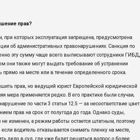
ишение прав?
, при которых эксплуатация запрещена, предусмотрена
рации об административных правонарушениях. Санкция по
Именно эту сумму чаще всего выписывают сотрудники ГИБД
ом они также могут выдать требование об устранении
ь прямо на месте или в течение определенного срока.
лишить прав, но ведущий юрист Европейской юридической
йняя мера применяется редко. В его практике были случаи,
рушение по части 3 статьи 12.5 — за несоответствие цвет
ием прав на срок от полугода до года. Однако суды,
й не изменен, а режим работы остается штатным, поэтому
 если водитель отказывается снимать пленку на месте,
ть дело в суд, где уже будет решаться вопрос о более