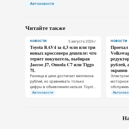
Автоновости
Читайте также
НОВОСТИ
5 августа 2026 г.
НОВОСТИ
Toyota RAV4 за 4,3 млн или три
Проехал 
новых кроссовера дешевле: что
Volkswag
теряет покупатель, выбирая
редуктор
Jaecoo J7, Omoda C7 или Tiggo
рублей, 
7L
экранов 
Разница в цене достигает миллиона
Электром
рублей, но сравнивать только
моторное 
цифры в объявлениях нельзя. Toyota
обслужива
RAV4 за 4,3 млн рублей обычно
но не дел
Автоновости
Автоново
ввезена из Китая по
предсказу
альтернативным каналам, тогда как
пробегом 
Jaecoo J7, Omoda C7 и Chery Tiggo 7L
часть пот
официально продаются в России
вложений
На