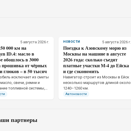
5 августа 2026 г.
НОВОСТИ
5 августа 2026 г.
50 000 км на
Поездка к Азовскому морю из
en ID.4: масло в
Москвы на машине в августе
е обошлось в 3000
2026 года: сколько съедят
а прошивка от чёрных
платные участки М-4 до Ейска
и глюков – в 50 тысяч
и где сэкономить
обиль исключает из сметы
Навигатор строит из Москвы в Ейск
масло, свечи, ремни и
несколько маршрутов длиной около
ние топливной системы,
1240–1260 км.
ает владение полностью
сти
Автоновости
емым. На Volkswagen ID.4 с
50 тыс. км механическая
ребовала небольших
ши партнеры