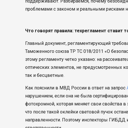
поддерживают. Разбираемся, почему безобидн
проблемами с законом и реальными рисками н
Что говорят правила: техрегламент ставит т
Главный документ, регламентирующий требова
Таможенного союза ТР ТС 018/2011 «О безопас
этому регламенту четко указано: на рассеиват
оптических элементов, не предусмотренных ко
так и бесцветные.
Как пояснили в МВД России в ответ на запрос
нарушением, если она не была сертифицирована
фотохромной, которая меняет свои свойства в 
что после такой оклейки световой пучок остан
направленности. Поэтому инспекторы ГИБДД и
ответственности.