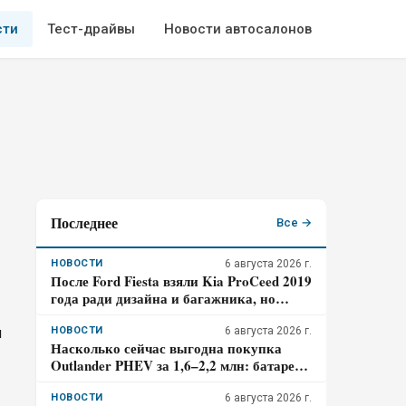
сти
Тест-драйвы
Новости автосалонов
Последнее
Все →
НОВОСТИ
6 августа 2026 г.
После Ford Fiesta взяли Kia ProCeed 2019
года ради дизайна и багажника, но
ожидания от динамики не оправдались
– отзыв владельца
и
НОВОСТИ
6 августа 2026 г.
Насколько сейчас выгодна покупка
Outlander PHEV за 1,6–2,2 млн: батарее
больше десяти лет, а экономия требует
розетки
НОВОСТИ
6 августа 2026 г.