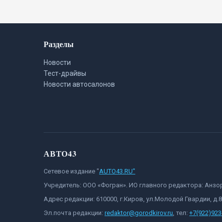
Разделы
Новости
Тест-драйвы
Новости автосалонов
АВТО43
Сетевое издание "
AUTO43.RU"
Учредитель: ООО «Фогран». ИО главного редактора: Анз
Адрес редакции: 610000, г.Киров, ул.Молодой Гвардии, д.
Эл.почта редакции:
redaktor@gorodkirov.ru
, тел:
+7(922)923