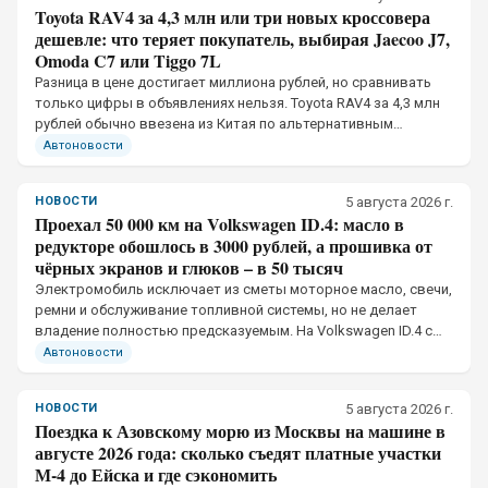
Toyota RAV4 за 4,3 млн или три новых кроссовера
дешевле: что теряет покупатель, выбирая Jaecoo J7,
Omoda C7 или Tiggo 7L
Разница в цене достигает миллиона рублей, но сравнивать
только цифры в объявлениях нельзя. Toyota RAV4 за 4,3 млн
рублей обычно ввезена из Китая по альтернативным
каналам, тогда как Jaecoo J7, Omoda C7 и Chery Tiggo 7L
Автоновости
официально продаются в России
НОВОСТИ
5 августа 2026 г.
Проехал 50 000 км на Volkswagen ID.4: масло в
редукторе обошлось в 3000 рублей, а прошивка от
чёрных экранов и глюков – в 50 тысяч
Электромобиль исключает из сметы моторное масло, свечи,
ремни и обслуживание топливной системы, но не делает
владение полностью предсказуемым. На Volkswagen ID.4 с
пробегом 50 тыс. км механическая часть потребовала
Автоновости
небольших вложений
НОВОСТИ
5 августа 2026 г.
Поездка к Азовскому морю из Москвы на машине в
августе 2026 года: сколько съедят платные участки
М-4 до Ейска и где сэкономить