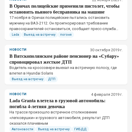
В Оричах полицейские применили пистолет, чтобы
остановить пьяного бесправника на машине
17 ноября в Оричах полицейские пытались остановить
мужчину на ВАЗ-2112. Он проигнорировал требование
правоохранителей остановиться, сообщает пресс-служба
УМВД по Кировской области.
Lada
Выезд на встречку
погоня
НОВОСТИ
30 октября 2019 г.
В Вятскополянском районе пенсионер на «Субару»
спровоцировал жесткое ДТП
​Водитель на кроссовере выехал на встречную полосу, где
влетел в Hyundai Solaris
Выезд на встречку
ДТП
НОВОСТИ
4 февраля 2019 г.
Lada Granta влетела в грузовой автомобиль:
погибла 4-летняя девочка
​На трассе произошло встречное столкновение
«легковушки» и грузового автомобиля, результат ДТП
оказался плачевным
Автоновости
Выезд на встречку
ГИБДД