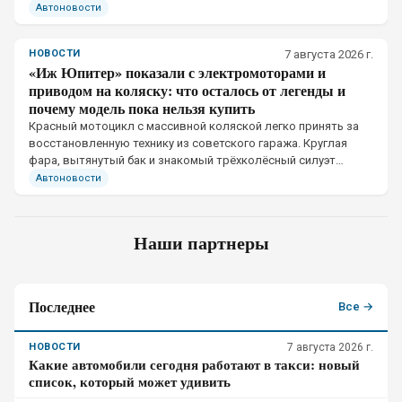
Автоновости
НОВОСТИ
7 августа 2026 г.
«Иж Юпитер» показали с электромоторами и
приводом на коляску: что осталось от легенды и
почему модель пока нельзя купить
Красный мотоцикл с массивной коляской легко принять за
восстановленную технику из советского гаража. Круглая
фара, вытянутый бак и знакомый трёхколёсный силуэт
рассчитаны именно на такое первое впечатление
Автоновости
Наши партнеры
Последнее
Все →
НОВОСТИ
7 августа 2026 г.
Какие автомобили сегодня работают в такси: новый
список, который может удивить