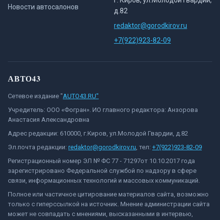
г. Киров, ул.Молодой Гвардии,
Новости автосалонов
д.82
redaktor@gorodkirov.ru
+7(922)923-82-09
АВТО43
Сетевое издание "
AUTO43.RU"
Учредитель: ООО «Фогран». ИО главного редактора: Анзорова
Анастасия Александровна
Адрес редакции: 610000, г.Киров, ул.Молодой Гвардии, д.82
Эл.почта редакции:
redaktor@gorodkirov.ru
, тел:
+7(922)923-82-09
Регистрационный номер ЭЛ № ФС 77 - 71297от 10.10.2017 года
зарегистрировано Федеральной службой по надзору в сфере
связи, информационных технологий и массовых коммуникаций.
Полное или частичное цитирование материалов сайта, возможно
только с гиперссылкой на источник. Мнение администрации сайта
может не совпадать с мнениями, высказанными в интервью,