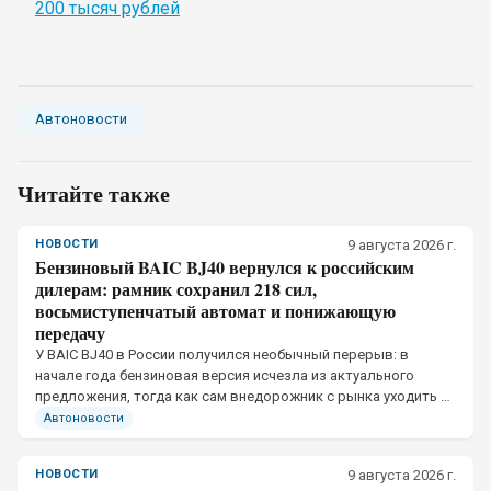
200 тысяч рублей
Автоновости
Читайте также
НОВОСТИ
9 августа 2026 г.
Бензиновый BAIC BJ40 вернулся к российским
дилерам: рамник сохранил 218 сил,
восьмиступенчатый автомат и понижающую
передачу
У BAIC BJ40 в России получился необычный перерыв: в
начале года бензиновая версия исчезла из актуального
предложения, тогда как сам внедорожник с рынка уходить не
собирался.
Автоновости
НОВОСТИ
9 августа 2026 г.