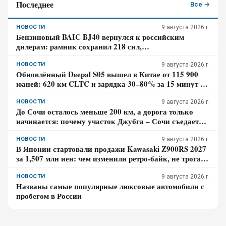
Последнее
Все →
НОВОСТИ
9 августа 2026 г.
Бензиновый BAIC BJ40 вернулся к российским
дилерам: рамник сохранил 218 сил,
восьмиступенчатый автомат и понижающую передачу
НОВОСТИ
9 августа 2026 г.
Обновлённый Deepal S05 вышел в Китае от 115 900
юаней: 620 км CLTC и зарядка 30–80% за 15 минут –
где здесь главный компромисс
НОВОСТИ
9 августа 2026 г.
До Сочи осталось меньше 200 км, а дорога только
начинается: почему участок Джубга – Сочи съедает
больше времени, чем кажется по карте
НОВОСТИ
9 августа 2026 г.
В Японии стартовали продажи Kawasaki Z900RS 2027
за 1,507 млн иен: чем изменили ретро-байк, не трогая
948-кубовую «четвёрку»
НОВОСТИ
9 августа 2026 г.
Названы самые популярные люксовые автомобили с
пробегом в России