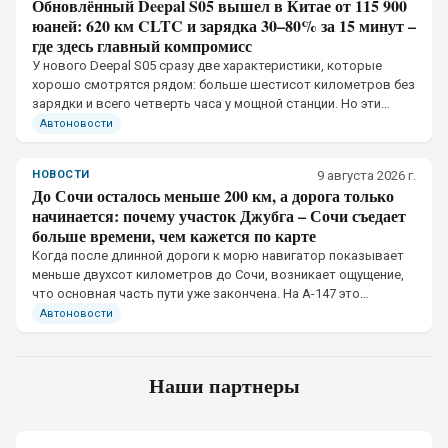
Обновлённый Deepal S05 вышел в Китае от 115 900
юаней: 620 км CLTC и зарядка 30–80% за 15 минут –
где здесь главный компромисс
У нового Deepal S05 сразу две характеристики, которые
хорошо смотрятся рядом: больше шестисот километров без
зарядки и всего четверть часа у мощной станции. Но эти
показатели относятся к разным условиям эксплуатации
Автоновости
НОВОСТИ
9 августа 2026 г.
До Сочи осталось меньше 200 км, а дорога только
начинается: почему участок Джубга – Сочи съедает
больше времени, чем кажется по карте
Когда после длинной дороги к морю навигатор показывает
меньше двухсот километров до Сочи, возникает ощущение,
что основная часть пути уже закончена. На А-147 это
впечатление обманчиво.
Автоновости
Наши партнеры