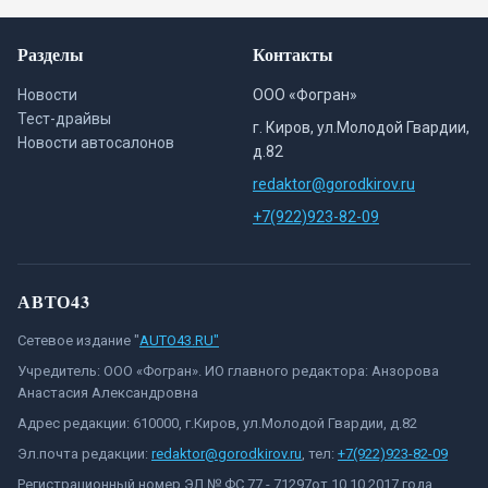
Разделы
Контакты
Новости
ООО «Фогран»
Тест-драйвы
г. Киров, ул.Молодой Гвардии,
Новости автосалонов
д.82
redaktor@gorodkirov.ru
+7(922)923-82-09
АВТО43
Сетевое издание "
AUTO43.RU"
Учредитель: ООО «Фогран». ИО главного редактора: Анзорова
Анастасия Александровна
Адрес редакции: 610000, г.Киров, ул.Молодой Гвардии, д.82
Эл.почта редакции:
redaktor@gorodkirov.ru
, тел:
+7(922)923-82-09
Регистрационный номер ЭЛ № ФС 77 - 71297от 10.10.2017 года