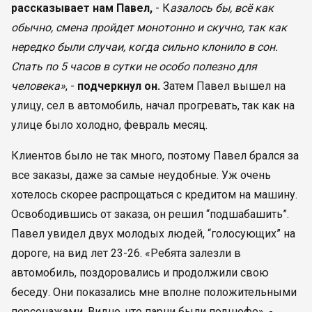
рассказывает нам Павел,
- К
азалось бы, всё как
обычно, смена пройдет монотонно и скучно, так как
нередко были случаи, когда сильно клонило в сон.
Спать по 5 часов в сутки не особо полезно для
человека»
, -
подчеркнул он.
Затем Павел вышел на
улицу, сел в автомобиль, начал прогревать, так как на
улице было холодно, февраль месяц.
Клиентов было не так много, поэтому Павел брался за
все заказы, даже за самые неудобные. Уж очень
хотелось скорее распрощаться с кредитом на машину.
Освободившись от заказа, он решил “подшабашить”.
Павел увидел двух молодых людей, “голосующих” на
дороге, на вид лет 23-26. «Ребята залезли в
автомобиль, поздоровались и продолжили свою
беседу. Они показались мне вполне положительными
персонажами. Видно, что парни были подшофе», -