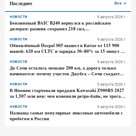
Последнее
Все →
НОВОСТИ
9 августа 2026 г.
Бензиновый BAIC BJ40 вернулся к российским
дилерам: рамник сохранил 218 сил,
восьмиступенчатый автомат и понижающую передачу
НОВОСТИ
9 августа 2026 г.
Обновлённый Deepal S05 вышел в Китае от 115 900
юаней: 620 км CLTC и зарядка 30–80% за 15 минут –
где здесь главный компромисс
НОВОСТИ
9 августа 2026 г.
До Сочи осталось меньше 200 км, а дорога только
начинается: почему участок Джубга – Сочи съедает
больше времени, чем кажется по карте
НОВОСТИ
9 августа 2026 г.
В Японии стартовали продажи Kawasaki Z900RS 2027
за 1,507 млн иен: чем изменили ретро-байк, не трогая
948-кубовую «четвёрку»
НОВОСТИ
9 августа 2026 г.
Названы самые популярные люксовые автомобили с
пробегом в России