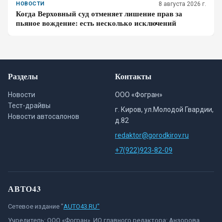
НОВОСТИ
8 августа 2026 г.
Когда Верховный суд отменяет лишение прав за
пьяное вождение: есть несколько исключений
Разделы
Контакты
Новости
ООО «Фогран»
Тест-драйвы
г. Киров, ул.Молодой Гвардии,
Новости автосалонов
д.82
redaktor@gorodkirov.ru
+7(922)923-82-09
АВТО43
Сетевое издание "
AUTO43.RU"
Учредитель: ООО «Фогран». ИО главного редактора: Анзорова