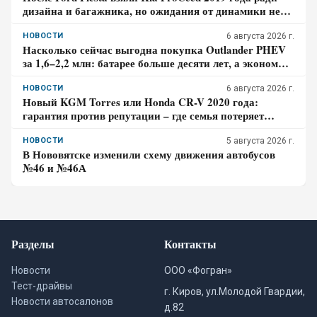
дизайна и багажника, но ожидания от динамики не
оправдались – отзыв владельца
НОВОСТИ
6 августа 2026 г.
Насколько сейчас выгодна покупка Outlander PHEV
за 1,6–2,2 млн: батарее больше десяти лет, а экономия
требует розетки
НОВОСТИ
6 августа 2026 г.
Новый KGM Torres или Honda CR-V 2020 года:
гарантия против репутации – где семья потеряет
больше за три года владения
НОВОСТИ
5 августа 2026 г.
В Нововятске изменили схему движения автобусов
№46 и №46А
Разделы
Контакты
Новости
ООО «Фогран»
Тест-драйвы
г. Киров, ул.Молодой Гвардии,
Новости автосалонов
д.82