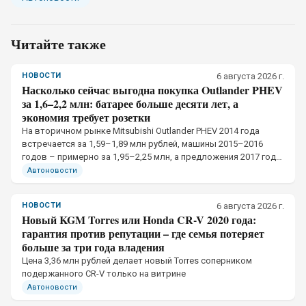
Читайте также
НОВОСТИ
6 августа 2026 г.
Насколько сейчас выгодна покупка Outlander PHEV
за 1,6–2,2 млн: батарее больше десяти лет, а
экономия требует розетки
На вторичном рынке Mitsubishi Outlander PHEV 2014 года
встречается за 1,59–1,89 млн рублей, машины 2015–2016
годов – примерно за 1,95–2,25 млн, а предложения 2017 года
нередко доходят до 2,3–2,4 млн
Автоновости
НОВОСТИ
6 августа 2026 г.
Новый KGM Torres или Honda CR-V 2020 года:
гарантия против репутации – где семья потеряет
больше за три года владения
Цена 3,36 млн рублей делает новый Torres соперником
подержанного CR-V только на витрине
Автоновости