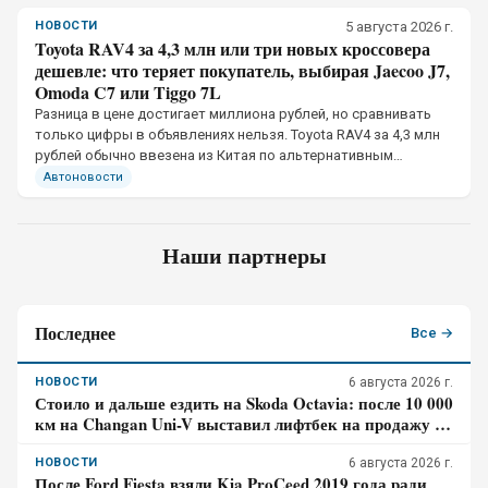
НОВОСТИ
5 августа 2026 г.
Toyota RAV4 за 4,3 млн или три новых кроссовера
дешевле: что теряет покупатель, выбирая Jaecoo J7,
Omoda C7 или Tiggo 7L
Разница в цене достигает миллиона рублей, но сравнивать
только цифры в объявлениях нельзя. Toyota RAV4 за 4,3 млн
рублей обычно ввезена из Китая по альтернативным
каналам, тогда как Jaecoo J7, Omoda C7 и Chery Tiggo 7L
Автоновости
официально продаются в России
Наши партнеры
Последнее
Все →
НОВОСТИ
6 августа 2026 г.
Стоило и дальше ездить на Skoda Octavia: после 10 000
км на Changan Uni-V выставил лифтбек на продажу –
отзыв владельца
НОВОСТИ
6 августа 2026 г.
После Ford Fiesta взяли Kia ProCeed 2019 года ради