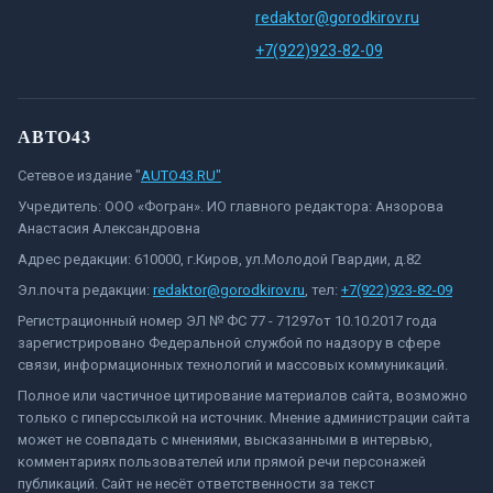
redaktor@gorodkirov.ru
+7(922)923-82-09
АВТО43
Сетевое издание "
AUTO43.RU"
Учредитель: ООО «Фогран». ИО главного редактора: Анзорова
Анастасия Александровна
Адрес редакции: 610000, г.Киров, ул.Молодой Гвардии, д.82
Эл.почта редакции:
redaktor@gorodkirov.ru
, тел:
+7(922)923-82-09
Регистрационный номер ЭЛ № ФС 77 - 71297от 10.10.2017 года
зарегистрировано Федеральной службой по надзору в сфере
связи, информационных технологий и массовых коммуникаций.
Полное или частичное цитирование материалов сайта, возможно
только с гиперссылкой на источник. Мнение администрации сайта
может не совпадать с мнениями, высказанными в интервью,
комментариях пользователей или прямой речи персонажей
публикаций. Сайт не несёт ответственности за текст