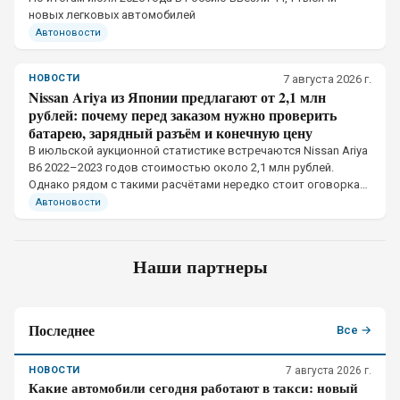
новых легковых автомобилей
Автоновости
НОВОСТИ
7 августа 2026 г.
Nissan Ariya из Японии предлагают от 2,1 млн
рублей: почему перед заказом нужно проверить
батарею, зарядный разъём и конечную цену
В июльской аукционной статистике встречаются Nissan Ariya
B6 2022–2023 годов стоимостью около 2,1 млн рублей.
Однако рядом с такими расчётами нередко стоит оговорка
«цена во Владивосток» и отдельно указано «плюс
Автоновости
утильсбор».
Наши партнеры
Последнее
Все →
НОВОСТИ
7 августа 2026 г.
Какие автомобили сегодня работают в такси: новый