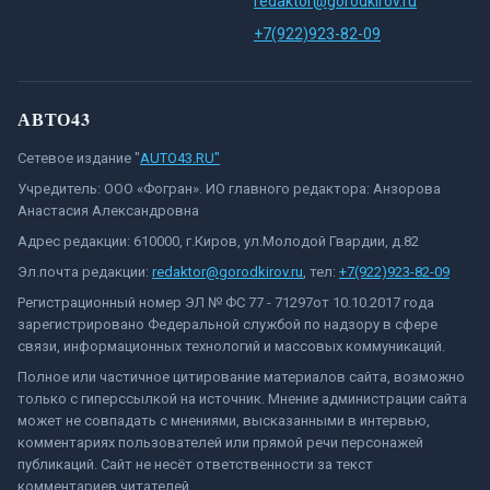
redaktor@gorodkirov.ru
+7(922)923-82-09
АВТО43
Сетевое издание "
AUTO43.RU"
Учредитель: ООО «Фогран». ИО главного редактора: Анзорова
Анастасия Александровна
Адрес редакции: 610000, г.Киров, ул.Молодой Гвардии, д.82
Эл.почта редакции:
redaktor@gorodkirov.ru
, тел:
+7(922)923-82-09
Регистрационный номер ЭЛ № ФС 77 - 71297от 10.10.2017 года
зарегистрировано Федеральной службой по надзору в сфере
связи, информационных технологий и массовых коммуникаций.
Полное или частичное цитирование материалов сайта, возможно
только с гиперссылкой на источник. Мнение администрации сайта
может не совпадать с мнениями, высказанными в интервью,
комментариях пользователей или прямой речи персонажей
публикаций. Сайт не несёт ответственности за текст
комментариев читателей.