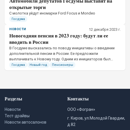
Автомобили депутатов Госдумы выставят на
открытые торги
​С молотка уйдут иномарки Ford Focus и Mondeo
Госдума
НОВОСТИ
12 декабря 2023 г.
Новогодняя пенсия в 2023 году: будут ли ее
вводить в России
В Госдуме высказались по поводу инициативы о введении
дополнительной пенсии в России. Ее предложили
выплачивать к Новому году. Одним из инициаторов был
Владимир Жириновский, ныне покойный лидер партии ЛДПР.
Госдума
Новый год
Пенсионеры
Разделы
Контакты
Новости
ООО «Фогран»
Тест-драйвы
г. Киров, ул.Молодой Гвардии,
Новости автосалонов
д.82