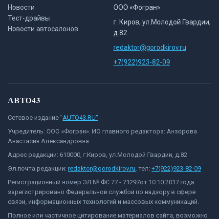
Новости
ООО «Фогран»
Тест-драйвы
г. Киров, ул.Молодой Гвардии,
Новости автосалонов
д.82
redaktor@gorodkirov.ru
+7(922)923-82-09
АВТО43
Сетевое издание "
AUTO43.RU"
Учредитель: ООО «Фогран». ИО главного редактора: Анзорова
Анастасия Александровна
Адрес редакции: 610000, г.Киров, ул.Молодой Гвардии, д.82
Эл.почта редакции:
redaktor@gorodkirov.ru
, тел:
+7(922)923-82-09
Регистрационный номер ЭЛ № ФС 77 - 71297от 10.10.2017 года
зарегистрировано Федеральной службой по надзору в сфере
связи, информационных технологий и массовых коммуникаций.
Полное или частичное цитирование материалов сайта, возможно