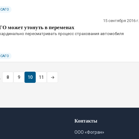
ОСАГО
15 сентября 2016 г.
О может утонуть в переменах
 кардинально пересматривать процесс страхования автомобиля
ОСАГО
…
8
9
10
11
→
Контакты
ООО «Фогран»