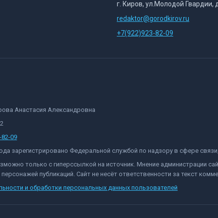
г. Киров, ул.Молодой Гвардии, 
redaktor@gorodkirov.ru
+7(922)923-82-09
орова Анастасия Александровна
82
-82-09
 года зарегистрировано Федеральной службой по надзору в сфере связ
озможно только с гиперссылкой на источник. Мнение администрации са
персонажей публикаций. Сайт не несёт ответственности за текст комме
льности и обработки персональных данных пользователей