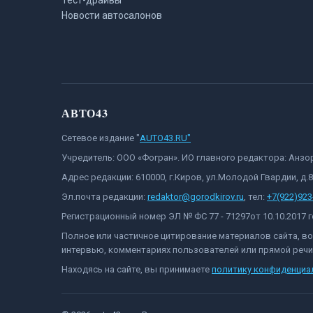
Тест-драйвы
Новости автосалонов
АВТО43
Сетевое издание "
AUTO43.RU"
Учредитель: ООО «Фогран». ИО главного редактора: Анз
Адрес редакции: 610000, г.Киров, ул.Молодой Гвардии, д.
Эл.почта редакции:
redaktor@gorodkirov.ru
, тел:
+7(922)923
Регистрационный номер ЭЛ № ФС 77 - 71297от 10.10.2017
Полное или частичное цитирование материалов сайта, в
интервью, комментариях пользователей или прямой речи 
Находясь на сайте, вы принимаете
политику конфиденциа