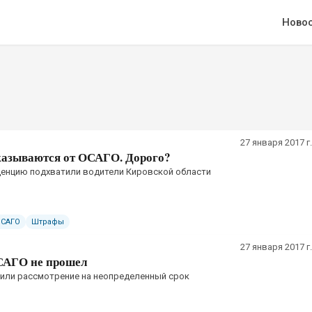
Ново
27 января 2017 г.
казываются от ОСАГО. Дорого?
денцию подхватили водители Кировской области
ОСАГО
Штрафы
27 января 2017 г.
САГО не прошел
или рассмотрение на неопределенный срок