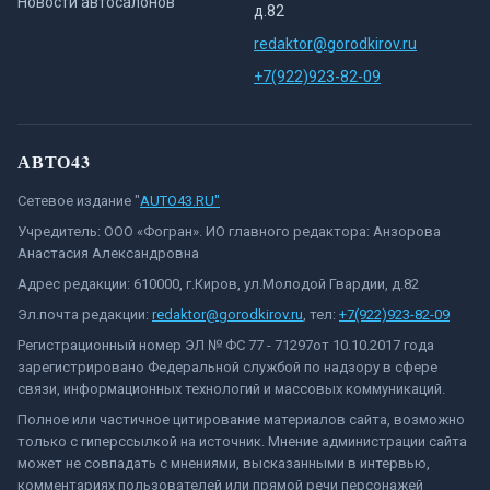
Новости автосалонов
д.82
redaktor@gorodkirov.ru
+7(922)923-82-09
АВТО43
Сетевое издание "
AUTO43.RU"
Учредитель: ООО «Фогран». ИО главного редактора: Анзорова
Анастасия Александровна
Адрес редакции: 610000, г.Киров, ул.Молодой Гвардии, д.82
Эл.почта редакции:
redaktor@gorodkirov.ru
, тел:
+7(922)923-82-09
Регистрационный номер ЭЛ № ФС 77 - 71297от 10.10.2017 года
зарегистрировано Федеральной службой по надзору в сфере
связи, информационных технологий и массовых коммуникаций.
Полное или частичное цитирование материалов сайта, возможно
только с гиперссылкой на источник. Мнение администрации сайта
может не совпадать с мнениями, высказанными в интервью,
комментариях пользователей или прямой речи персонажей