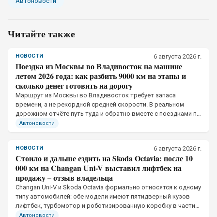
Автоновости
Читайте также
НОВОСТИ
6 августа 2026 г.
Поездка из Москвы во Владивосток на машине
летом 2026 года: как разбить 9000 км на этапы и
сколько денег готовить на дорогу
Маршрут из Москвы во Владивосток требует запаса
времени, а не рекордной средней скорости. В реальном
дорожном отчёте путь туда и обратно вместе с поездками по
Приморью достиг 20 тысяч км и обошёлся двум
Автоновости
путешественникам в 210 тысяч рублей
НОВОСТИ
6 августа 2026 г.
Стоило и дальше ездить на Skoda Octavia: после 10
000 км на Changan Uni-V выставил лифтбек на
продажу – отзыв владельца
Changan Uni-V и Skoda Octavia формально относятся к одному
типу автомобилей: обе модели имеют пятидверный кузов
лифтбек, турбомотор и роботизированную коробку в части
версий.
Автоновости