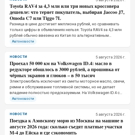
Toyota RAV4 за 4,3 млн или три новых кроссовера
дешевле: что теряет покупатель, выбирая Jaecoo J7,
Omoda C7 или Tiggo 7L
Разница в цене достигает миллиона рублей, но сравнивать
только цифры в объявлениях нельзя. Toyota RAV4 за 4,3 млн
рублей обычно ввезена из Китая по альтернативным
каналам, тогда как Jaecoo J7, Omoda C7 и Chery Tiggo 7L
Автоновости
официально продаются в России
НОВОСТИ
5 августа 2026 г.
Проехал 50 000 км на Volkswagen ID.4: масло в
редукторе обошлось в 3000 рублей, а прошивка от
чёрных экранов и глюков – в 50 тысяч
Электромобиль исключает из сметы моторное масло, свечи,
ремни и обслуживание топливной системы, но не делает
владение полностью предсказуемым. На Volkswagen ID.4 с
пробегом 50 тыс. км механическая часть потребовала
Автоновости
небольших вложений
НОВОСТИ
5 августа 2026 г.
Поездка к Азовскому морю из Москвы на машине в
августе 2026 года: сколько съедят платные участки
М-4 до Ейска и где сэкономить