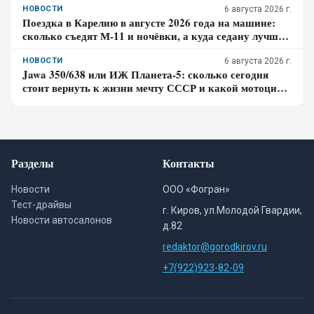
НОВОСТИ
6 августа 2026 г.
Поездка в Карелию в августе 2026 года на машине:
сколько съедят М-11 и ночёвки, а куда седану лучше
не сворачивать
НОВОСТИ
6 августа 2026 г.
Jawa 350/638 или ИЖ Планета-5: сколько сегодня
стоит вернуть к жизни мечту СССР и какой мотоцикл
проще восстановить
Разделы
Контакты
Новости
ООО «Фогран»
Тест-драйвы
г. Киров, ул.Молодой Гвардии,
Новости автосалонов
д.82
redaktor@gorodkirov.ru
+7(922)923-82-09