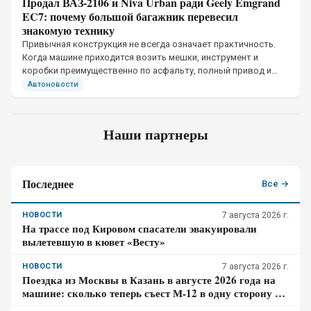
Продал ВАЗ-2106 и Niva Urban ради Geely Emgrand
EC7: почему большой багажник перевесил
знакомую технику
Привычная конструкция не всегда означает практичность.
Когда машине приходится возить мешки, инструмент и
коробки преимущественно по асфальту, полный привод и
простота ремонта отходят на второй план
Автоновости
Наши партнеры
Последнее
Все →
НОВОСТИ
7 августа 2026 г.
На трассе под Кировом спасатели эвакуировали
вылетевшую в кювет «Весту»
НОВОСТИ
7 августа 2026 г.
Поездка из Москвы в Казань в августе 2026 года на
машине: сколько теперь съест М-12 в одну сторону и
когда бесплатная М-7 выгоднее