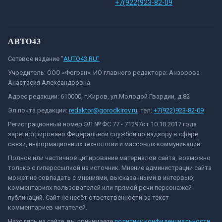
+7(922)923-82-09
АВТО43
Сетевое издание "
AUTO43.RU"
Учредитель: ООО «Фогран». ИО главного редактора: Анзорова
Анастасия Александровна
Адрес редакции: 610000, г.Киров, ул.Молодой Гвардии, д.82
Эл.почта редакции:
redaktor@gorodkirov.ru
, тел:
+7(922)923-82-09
Регистрационный номер ЭЛ № ФС 77 - 71297от 10.10.2017 года
зарегистрировано Федеральной службой по надзору в сфере
связи, информационных технологий и массовых коммуникаций.
Полное или частичное цитирование материалов сайта, возможно
только с гиперссылкой на источник. Мнение администрации сайта
может не совпадать с мнениями, высказанными в интервью,
комментариях пользователей или прямой речи персонажей
публикаций. Сайт не несёт ответственности за текст
комментариев читателей.
Находясь на сайте, вы принимаете
политику конфиденциальности