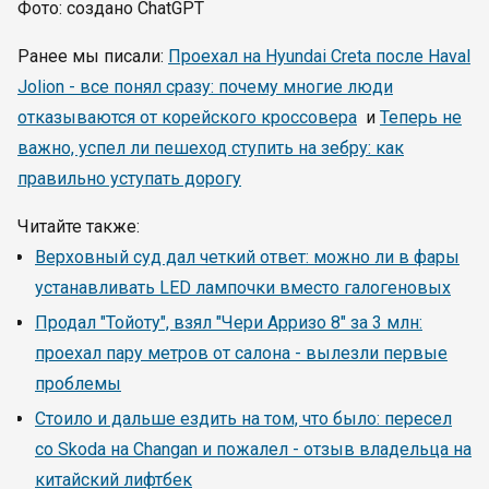
Фото: создано ChatGPT
Ранее мы писали:
Проехал на Hyundai Creta после Haval
Jolion - все понял сразу: почему многие люди
отказываются от корейского кроссовера
и
Теперь не
важно, успел ли пешеход ступить на зебру: как
правильно уступать дорогу
Читайте также:
Верховный суд дал четкий ответ: можно ли в фары
устанавливать LED лампочки вместо галогеновых
Продал "Тойоту", взял "Чери Арризо 8" за 3 млн:
проехал пару метров от салона - вылезли первые
проблемы
Стоило и дальше ездить на том, что было: пересел
со Skoda на Changan и пожалел - отзыв владельца на
китайский лифтбек