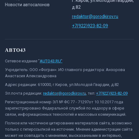
г. Киров, ул.Молодой Гвардии,
Новости автосалонов
д.82
redaktor@gorodkirov.ru
+7(922)923-82-09
АВТО43
Сетевое издание "
AUTO43.RU"
Учредитель: ООО «Фогран». ИО главного редактора: Анзорова
Анастасия Александровна
Адрес редакции: 610000, г.Киров, ул.Молодой Гвардии, д.82
Эл.почта редакции:
redaktor@gorodkirov.ru
, тел:
+7(922)923-82-09
Регистрационный номер ЭЛ № ФС 77 - 71297от 10.10.2017 года
зарегистрировано Федеральной службой по надзору в сфере
связи, информационных технологий и массовых коммуникаций.
Полное или частичное цитирование материалов сайта, возможно
только с гиперссылкой на источник. Мнение администрации сайта
может не совпадать с мнениями, высказанными в интервью,