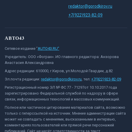
redaktor@gorodkirov.ru
+7(922)923-82-09
АВТО43
Сетевое издание "
AUTO43.RU"
Учредитель: ООО «Фогран». ИО главного редактора: Анзорова
Анастасия Александровна
Адрес редакции: 610000, г.Киров, ул.Молодой Гвардии, д.82
Эл.почта редакции:
redaktor@gorodkirov.ru
, тел:
+7(922)923-82-09
Регистрационный номер ЭЛ № ФС 77 - 71297от 10.10.2017 года
зарегистрировано Федеральной службой по надзору в сфере
связи, информационных технологий и массовых коммуникаций.
Полное или частичное цитирование материалов сайта, возможно
только с гиперссылкой на источник. Мнение администрации сайта
может не совпадать с мнениями, высказанными в интервью,
комментариях пользователей или прямой речи персонажей
публикаций. Сайт не несёт ответственности за текст