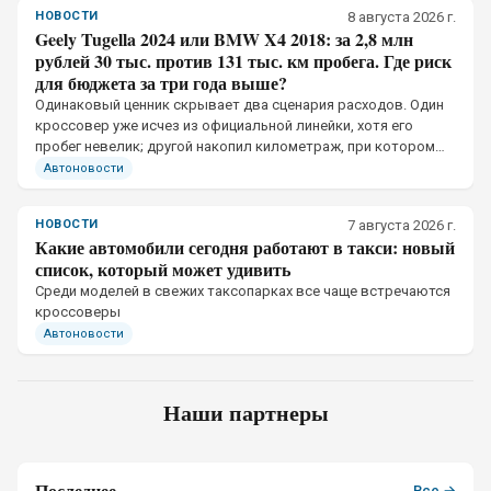
НОВОСТИ
8 августа 2026 г.
Geely Tugella 2024 или BMW X4 2018: за 2,8 млн
рублей 30 тыс. против 131 тыс. км пробега. Где риск
для бюджета за три года выше?
Одинаковый ценник скрывает два сценария расходов. Один
кроссовер уже исчез из официальной линейки, хотя его
пробег невелик; другой накопил километраж, при котором
одно пропущенное обслуживание меняет бюджет
Автоновости
НОВОСТИ
7 августа 2026 г.
Какие автомобили сегодня работают в такси: новый
список, который может удивить
Среди моделей в свежих таксопарках все чаще встречаются
кроссоверы
Автоновости
Наши партнеры
Последнее
Все →