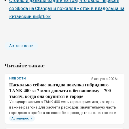
Стоило и дальше ездить на том, что было: пересел
со Skoda на Changan и пожалел - отзыв владельца на
китайский лифтбек
Автоновости
Читайте также
НОВОСТИ
8 августа 2026 г.
Насколько сейчас выгодна покупка гибридного
TANK 400 за 7 млн: доплата к бензиновому – 700
тысяч, когда она окупится в городе
У подзаряжаемого TANK 400 есть характеристика, которая
важнее разгона для расчета расходов: значительную часть
городского пробега он способен проходить на электротяге.
Но сама гибридная установка денег не экономит.
Автоновости