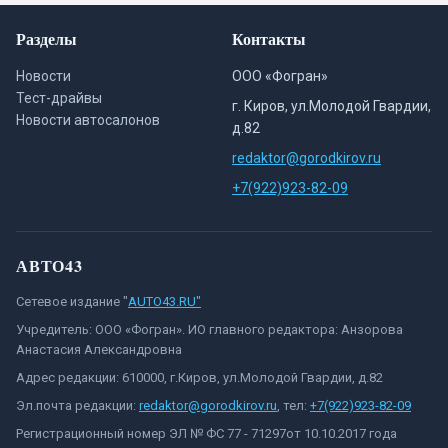
Разделы
Контакты
Новости
ООО «Фогран»
Тест-драйвы
г. Киров, ул.Молодой Гвардии,
Новости автосалонов
д.82
redaktor@gorodkirov.ru
+7(922)923-82-09
АВТО43
Сетевое издание "
AUTO43.RU"
Учредитель: ООО «Фогран». ИО главного редактора: Анзорова
Анастасия Александровна
Адрес редакции: 610000, г.Киров, ул.Молодой Гвардии, д.82
Эл.почта редакции:
redaktor@gorodkirov.ru
, тел:
+7(922)923-82-09
Регистрационный номер ЭЛ № ФС 77 - 71297от 10.10.2017 года