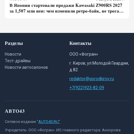
В Японии стартовали продажи Kawasaki Z900RS 2027
за 1,507 млн иен: чем изменили ретро-байк, не трогая
948-кубовую «четвёрку»
Разделы
Контакты
Новости
ООО «Фогран»
Тест-драйвы
г. Киров, ул.Молодой Гвардии,
Новости автосалонов
д.82
redaktor@gorodkirov.ru
+7(922)923-82-09
АВТО43
Сетевое издание "
AUTO43.RU"
Учредитель: ООО «Фогран». ИО главного редактора: Анзорова