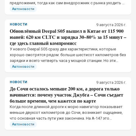
предложения, тогда как сам внедорожник с рынка уходить не
собирался.
Автоновости
НОВОСТИ
9 августа 2026 г.
Обновлённый Deepal S05 вышел в Китае от 115 900
юаней: 620 км CLTC и зарядка 30–80% за 15 минут –
где здесь главный компромисс
У нового Deepal S05 сразу две характеристики, которые
хорошо смотрятся рядом: больше шестисот километров без
зарядки и всего четверть часа у мощной станции. Но эти
показатели относятся к разным условиям эксплуатации
Автоновости
НОВОСТИ
9 августа 2026 г.
До Сочи осталось меньше 200 км, а дорога только
начинается: почему участок Джубга – Сочи съедает
больше времени, чем кажется по карте
Когда после длинной дороги к морю навигатор показывает
меньше двухсот километров до Сочи, возникает ощущение,
что основная часть пути уже закончена. На А-147 это
впечатление обманчиво.
Автоновости