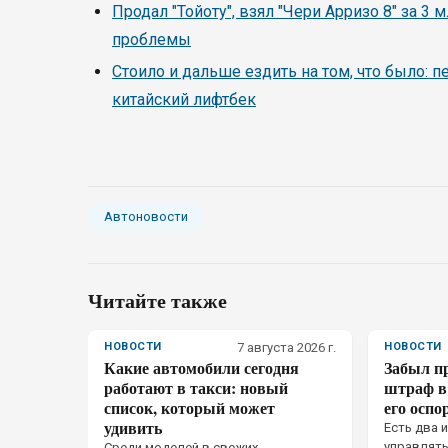
Продал "Тойоту", взял "Чери Арризо 8" за 3
проблемы
Стоило и дальше ездить на том, что было: п
китайский лифтбек
Автоновости
Читайте также
НОВОСТИ
7 августа 2026 г.
НОВОСТИ
Какие автомобили сегодня
Забыл пр
работают в такси: новый
штраф в 
список, который может
его оспо
удивить
Есть два 
управлять
Среди моделей в свежих