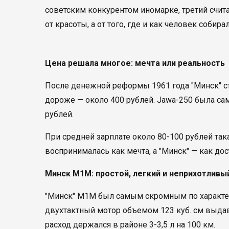
советским конкурентом иномарке, третий счита
от красоты, а от того, где и как человек собира
Цена решала многое: мечта или реальность
После денежной реформы 1961 года "Минск" ст
дороже — около 400 рублей. Jawa-250 была са
рублей.
При средней зарплате около 80-100 рублей та
воспринималась как мечта, а "Минск" — как до
Минск М1М: простой, легкий и неприхотливы
"Минск" М1М был самым скромным по характер
двухтактный мотор объемом 123 куб. см выдавал
расход держался в районе 3-3,5 л на 100 км.