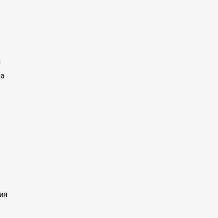
л
ка
ия