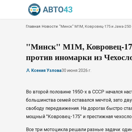
Главная
/
Новости
/
"Минск" М1М, Ковровец-175 и Jawa-250
"Минск" М1М, Ковровец-175
против иномарки из Чехосло
Ксения Узлова
30 июня 2026 г.
Во второй половине 1950-х в СССР начался н
большинства семей оставался мечтой, зато дв
свободу передвижения. На дорогах быстро ста
мощный "Ковровец-175" и престижная чехослов
Все три мотоцикла решали разные задачи: оди