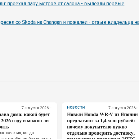
 млн: проехал пару метров от салона - вылезли первые
ересел со Skoda на Changan и пожалел - отзыв владельца н
7 августа 2026 г.
НОВОСТИ
7 августа 2026 г.
ава дома: какой будет
Новый Honda WR-V из Японии
2026 году и можно ли
предлагают за 1,4 млн рублей:
рить
почему покупателю нужно
отдельно проверить доставку,
исключения, когда
таможенные платежи и ЭПТС
 автомобилем без прав не