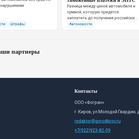
 нарушением
Разница между ценой автомобиля и
суммой, которую придётся
заплатить до получения российских
номеров, иногда достигает
сти
Штрафы
Автоновости
нескольких сотен тысяч рублей.
ши партнеры
Контакты
ООО «Фогран»
г. Киров, ул.Молодой Гвардии, 
redaktor@gorodkirov.ru
+7(922)923-82-09