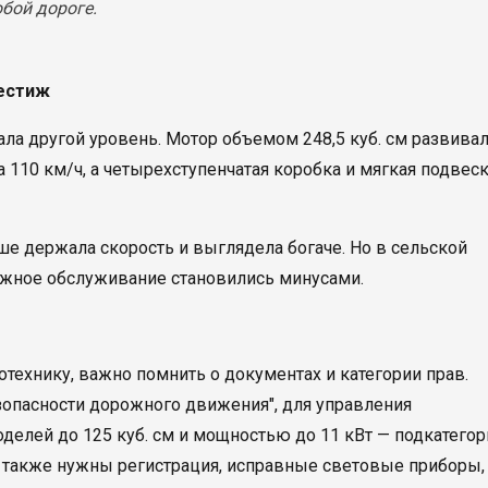
бой дороге.
рестиж
ала другой уровень. Мотор объемом 248,5 куб. см развива
ла 110 км/ч, а четырехступенчатая коробка и мягкая подвес
ше держала скорость и выглядела богаче. Но в сельской
ложное обслуживание становились минусами.
отехнику, важно помнить о документах и категории прав.
езопасности дорожного движения", для управления
оделей до 125 куб. см и мощностью до 11 кВт — подкатегор
я также нужны регистрация, исправные световые приборы,