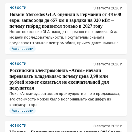
НОВОСТИ
8 августа 2026 г.
Новый Mercedes GLA оценили в Германии от 48 600
евро: запас хода до 657 км и зарядка на 320 кВт –
почему гибрид появится только в 2027 году
Новое поколение GLA выходит на рынок в непривычной для
модели последовательности. Покупателям сначала
предлагают только электромобили, причем даже начальная
версия получила отдельную тяговую батарею и собственное
Автоновости
ограничение мощности зарядки
НОВОСТИ
8 августа 2026 г.
Российский электромобиль «Атом» начали
передавать владельцам: почему цена 3,98 млн
рублей может оказаться не окончательной для
покупателя
Пока «Атом» существовал преимущественно в предзаказах,
его стоимость можно было воспринимать как цифру из
конфигуратора.
Автоновости
НОВОСТИ
8 августа 2026 г.
Москва – Геленджик на машине в августе 2026 года: