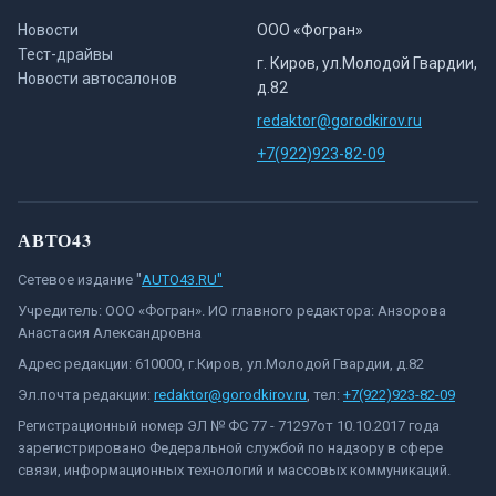
Новости
ООО «Фогран»
Тест-драйвы
г. Киров, ул.Молодой Гвардии,
Новости автосалонов
д.82
redaktor@gorodkirov.ru
+7(922)923-82-09
АВТО43
Сетевое издание "
AUTO43.RU"
Учредитель: ООО «Фогран». ИО главного редактора: Анзорова
Анастасия Александровна
Адрес редакции: 610000, г.Киров, ул.Молодой Гвардии, д.82
Эл.почта редакции:
redaktor@gorodkirov.ru
, тел:
+7(922)923-82-09
Регистрационный номер ЭЛ № ФС 77 - 71297от 10.10.2017 года
зарегистрировано Федеральной службой по надзору в сфере
связи, информационных технологий и массовых коммуникаций.